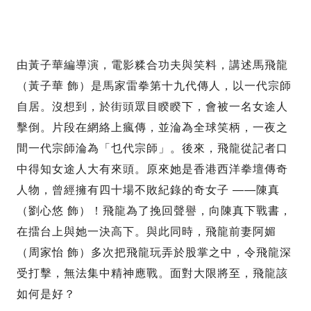
由黃子華編導演，電影糅合功夫與笑料，講述馬飛龍
（黃子華 飾）是馬家雷拳第十九代傳人，以一代宗師
自居。沒想到，於街頭眾目睽睽下，會被一名女途人
擊倒。片段在網絡上瘋傳，並淪為全球笑柄，一夜之
間一代宗師淪為「乜代宗師」。後來，飛龍從記者口
中得知女途人大有來頭。原來她是香港西洋拳壇傳奇
人物，曾經擁有四十場不敗紀錄的奇女子 ——陳真
（劉心悠 飾）！飛龍為了挽回聲譽，向陳真下戰書，
在擂台上與她一決高下。與此同時，飛龍前妻阿媚
（周家怡 飾）多次把飛龍玩弄於股掌之中，令飛龍深
受打擊，無法集中精神應戰。面對大限將至，飛龍該
如何是好？