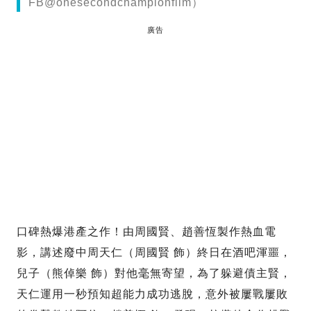
FB@onesecondchampionfilm）
廣告
口碑熱爆港產之作！由周國賢、趙善恆製作熱血電
影，講述廢中周天仁（周國賢 飾）終日在酒吧渾噩，
兒子（熊倬樂 飾）對他毫無寄望，為了躲避債主賢，
天仁運用一秒預知超能力成功逃脫，意外被屢戰屢敗