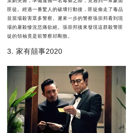
策劃突襲，準備逮捕一名毒梟之際，竟遇到一幫蒙面
匪徒。經過一番驚人的破壞行動後，匪徒偷走了毒品
並當場殺害眾多警察。遲來一步的警察張崇邦看到現
場的屠殺慘況悲痛欲絕。張崇邦後來發現這群殺警匪
徒的領袖竟是前警察邱剛敖。
3. 家有囍事2020