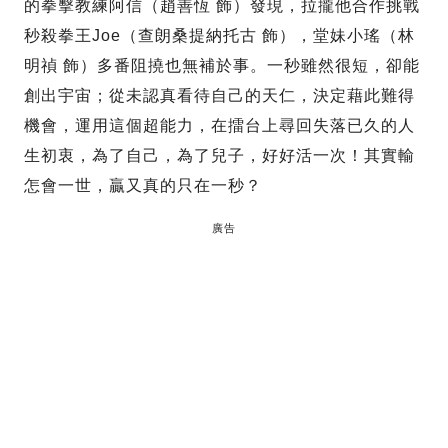
的拳擊教練阿信（趙善恆 飾）發現，拉攏他合作挑戰
秒殺拳王Joe（查朗桑提納托古 飾），堂妹小瑤（林
明禎 飾）多番阻撓也無補於事。一秒雖然很短，卻能
創出宇宙；從未認真看待自己的天仁，決定藉此難得
機會，運用這個超能力，在擂台上尋回失落已久的人
生初衷，為了自己，為了兒子，好好活一次！其實輸
怎會一世，贏又真的只在一秒？
廣告