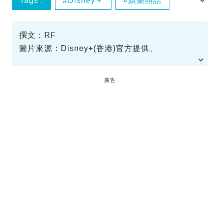
Tags :
Disney＋
娛樂熱話
網絡熱話
撰文：RF
圖片來源：Disney+(香港)官方提供、
FB@allswellendswell2020、
FB@ragingfiremovie、電影《乜代宗師》截圖、
廣告
電影《狂舞派》截圖、電影《狂舞派3》截圖