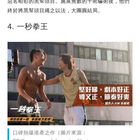
惡名昭彰的黑幫頭目。施展無數的千術騙術後，他們
終於將黑幫頭目繩之以法，大團圓結局。
4. 一秒拳王
口碑熱爆港產之作（圖片來源：