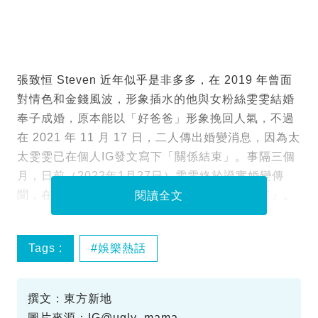
張致恒 Steven 近年似乎是非多多，在 2019 年曾面
對情色和金錢風波，形象插水的他與女粉絲雯雯結婚
奉子成婚，原本能以「好爸爸」形象挽回人氣，不過
在 2021 年 11 月 17 日，二人傳出婚變消息，因為太
太雯雯已在個人IG發文寫下「關係結束」。事隔三個
月，日前（2022年1月27日）雯雯終於證實婚變傳
聞，在IG限時動態更寫道「今天我們正式離婚了」。
閱讀全文
Tags :
娛樂熱話
撰文：東方新地
圖片來源：IG@ugly_mama、