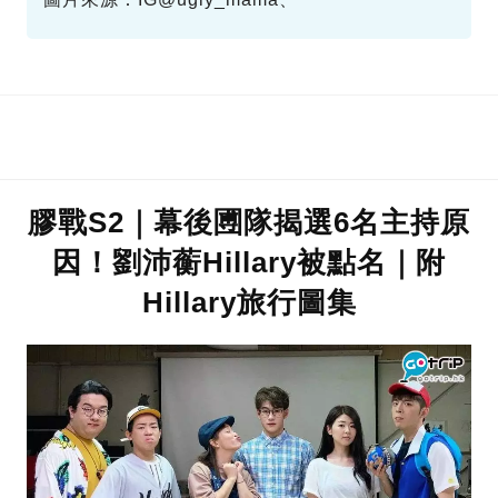
IG@stevencheung、IG@aumanman、
Facebook@新Monday、抖音@張致恒
膠戰S2｜幕後圑隊揭選6名主持原
因！劉沛蘅Hillary被點名｜附
Hillary旅行圖集