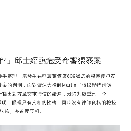
「天秤」邱士縉臨危受命審猥褻案
，接手審理一宗發生在亞萬萊酒店809號房的猥褻侵犯案
駛案的判刑，面對資深大律師Martin（張錦程特別演
逐一指出對方呈交求情信的錯漏，最終判處重刑，令
r公正嚴明、眼裡只有真相的性格，同時沒有律師資格的檢控
弘飾）亦首度亮相。