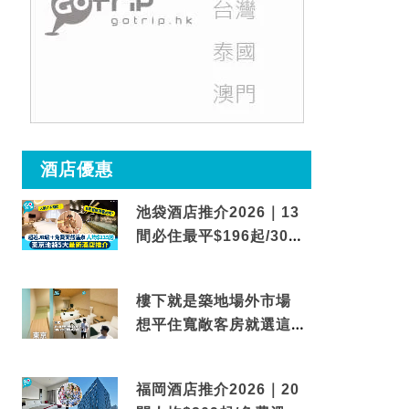
酒店優惠
池袋酒店推介2026｜13
間必住最平$196起/30秒
到車站/免費碳酸溫泉
樓下就是築地場外市場
想平住寬敞客房就選這間
東京酒店
福岡酒店推介2026｜20