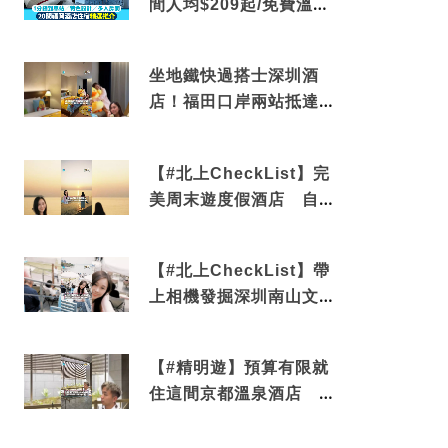
間人均$209起/免費溫泉/
近博多車站
坐地鐵快過搭士深圳酒
店！福田口岸兩站抵達
還有免費烘洗服務
【#北上CheckList】完
美周末遊度假酒店 自帶
電影院 必打卡深圳膠囊
列車
【#北上CheckList】帶
上相機發掘深圳南山文藝
角落 2天1夜住進海景套
房享受私人時光
【#精明遊】預算有限就
住這間京都溫泉酒店 車
站行5分鐘可達 必吃自助
早餐