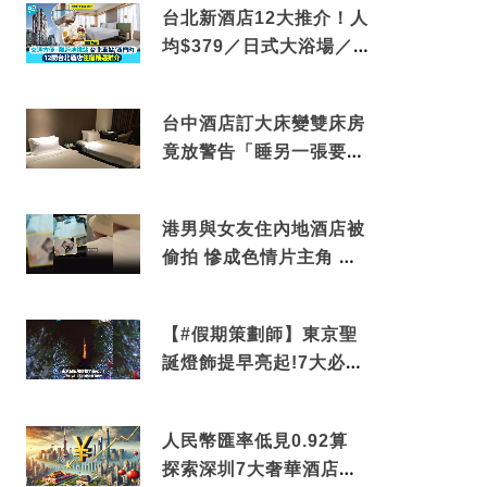
台北新酒店12大推介！人
均$379／日式大浴場／1
分鐘到捷運／米芝蓮推介
台中酒店訂大床變雙床房
竟放警告「睡另一張要加
錢」網民：好孤寒
港男與女友住內地酒店被
偷拍 慘成色情片主角 鏡
頭位置曝光 逾180間酒店
中招
【#假期策劃師】東京聖
誕燈飾提早亮起!7大必去
打卡點 快把路線收藏吧
人民幣匯率低見0.92算
探索深圳7大奢華酒店體