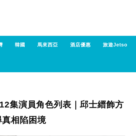
灣
韓國
馬來西亞
酒店優惠
旅遊Jetso
至12集演員角色列表｜邱士縉飾方
尋真相陷困境