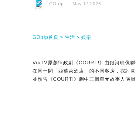
GOtrip
May 17 2026
GOtrip首頁
生活
娛樂
ViuTV原創律政劇《COURT!》由銀河映
在同一間「亞萬萊酒店」的不同客房，探討真
並預告《COURT!》劇中三個單元故事人演