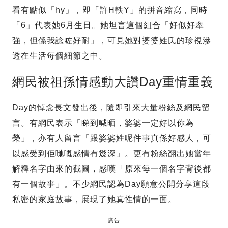
看有點似「hy」，即「許H軼Y」的拼音縮寫，同時
「6」代表她6月生日。她坦言這個組合「好似好牽
強，但係我諗咗好耐」，可見她對婆婆姓氏的珍視滲
透在生活每個細節之中。
網民被祖孫情感動大讚Day重情重義
Day的悼念長文發出後，隨即引來大量粉絲及網民留
言。有網民表示「睇到喊晒，婆婆一定好以你為
榮」，亦有人留言「跟婆婆姓呢件事真係好感人，可
以感受到佢哋嘅感情有幾深」。更有粉絲翻出她當年
解釋名字由來的截圖，感嘆「原來每一個名字背後都
有一個故事」。不少網民認為Day願意公開分享這段
私密的家庭故事，展現了她真性情的一面。
廣告