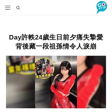
Day許軼24歲生日前夕痛失摯愛
背後藏一段祖孫情令人淚崩