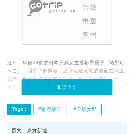
近日，年僅24歲的日本天氣女主播椿野優子（椿野ゆ
うこ），因以「超胸狠」造型報道天氣的畫面在網上
瘋傳，原來她的身份並不簡單，除了是天氣女郎外，
更是一位多才多藝的女團成員！
閱讀全文
Tags :
椿野優子
天氣女郎
氣象主播
日本偶像
撰文：東方新地