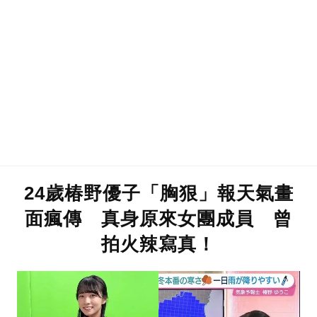
24歲椿野優子「胸狠」報天氣畫
面瘋傳 真身原來女團成員 曾
拍火辣寫真！