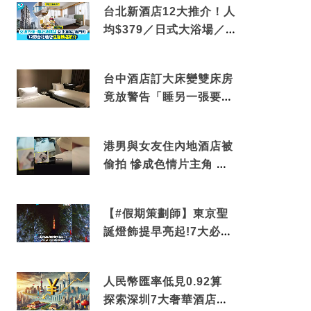
台北新酒店12大推介！人
均$379／日式大浴場／1
分鐘到捷運／米芝蓮推介
台中酒店訂大床變雙床房
竟放警告「睡另一張要加
錢」網民：好孤寒
港男與女友住內地酒店被
偷拍 慘成色情片主角 鏡
頭位置曝光 逾180間酒店
中招
【#假期策劃師】東京聖
誕燈飾提早亮起!7大必去
打卡點 快把路線收藏吧
人民幣匯率低見0.92算
探索深圳7大奢華酒店體