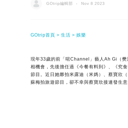
GOtrip編輯部
Nov 8 2023
GOtrip首頁
生活
娛樂
現年33歲的前「啱Channel」藝人Ah Gi
相機會，先後擔任過《今餐有料到》、《究食
節目。近日她夥拍米露迪（米媽）、蔡寶欣（Pon
蘇梅拍旅遊節目，卻不幸與蔡寶欣接連發生意