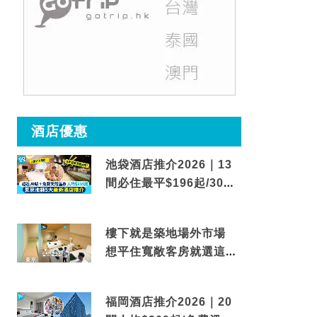
酒店優惠
池袋酒店推介2026｜13
間必住最平$196起/30秒
到車站/免費碳酸溫泉
樓下就是築地場外市場
想平住寬敞客房就選這間
東京酒店
福岡酒店推介2026｜20