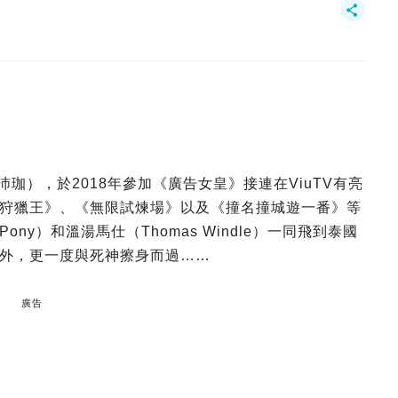
（樊沛珈），於2018年參加《廣告女皇》接連在ViuTV有亮
狩獵王》、《無限試煉場》以及《撞名撞城遊一番》等
y）和溫湯馬仕（Thomas Windle）一同飛到泰國
外，更一度與死神擦身而過……
廣告