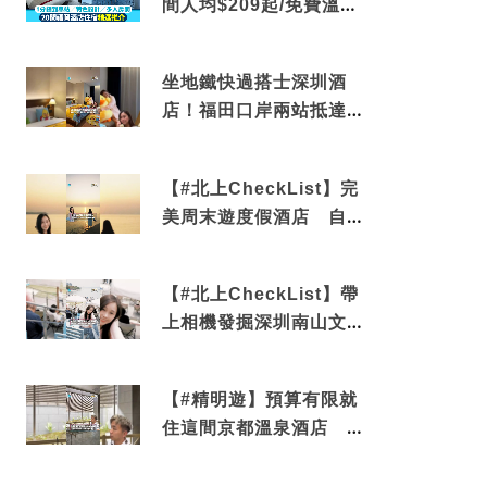
間人均$209起/免費溫泉/
近博多車站
坐地鐵快過搭士深圳酒
店！福田口岸兩站抵達
還有免費烘洗服務
【#北上CheckList】完
美周末遊度假酒店 自帶
電影院 必打卡深圳膠囊
列車
【#北上CheckList】帶
上相機發掘深圳南山文藝
角落 2天1夜住進海景套
房享受私人時光
【#精明遊】預算有限就
住這間京都溫泉酒店 車
站行5分鐘可達 必吃自助
早餐