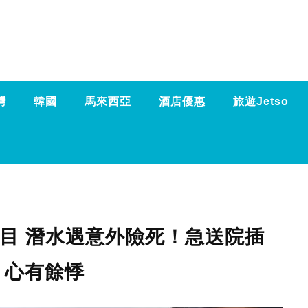
灣
韓國
馬來西亞
酒店優惠
旅遊Jetso
節目 潛水遇意外險死！急送院插
：心有餘悸