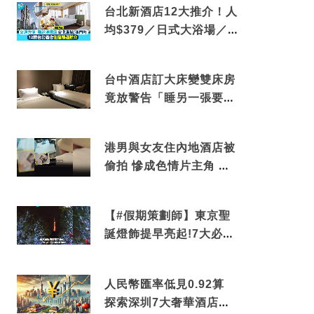
台北新酒店12大推介！人
均$379／日式大浴場／1
分鐘到捷運／米芝蓮推介
台中酒店訂大床變雙床房
竟放警告「睡另一張要加
錢」網民：好孤寒
港男與女友住內地酒店被
偷拍 慘成色情片主角 鏡
頭位置曝光 逾180間酒店
中招
【#假期策劃師】東京聖
誕燈飾提早亮起!7大必去
打卡點 快把路線收藏吧
人民幣匯率低見0.92算
探索深圳7大奢華酒店體