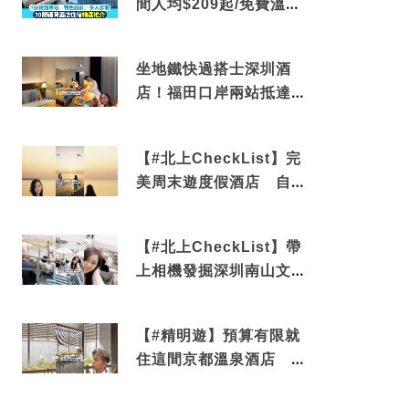
間人均$209起/免費溫泉/
近博多車站
坐地鐵快過搭士深圳酒
店！福田口岸兩站抵達
還有免費烘洗服務
【#北上CheckList】完
美周末遊度假酒店 自帶
電影院 必打卡深圳膠囊
列車
【#北上CheckList】帶
上相機發掘深圳南山文藝
角落 2天1夜住進海景套
房享受私人時光
【#精明遊】預算有限就
住這間京都溫泉酒店 車
站行5分鐘可達 必吃自助
早餐