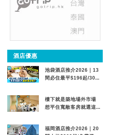
酒店優惠
池袋酒店推介2026｜13
間必住最平$196起/30秒
到車站/免費碳酸溫泉
樓下就是築地場外市場
想平住寬敞客房就選這間
東京酒店
福岡酒店推介2026｜20