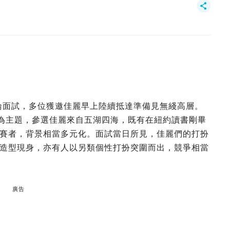
首輪面試，多位獲邀佳麗早上陸續抵達準備見無綫高層。
」為主題，參選佳麗來自五湖四海，既有在紐約讀書剛畢
賽者，背景相當多元化。面試當日所見，佳麗們的打扮
造型現身，亦有人以另類個性打扮突圍而出，競爭相當
廣告