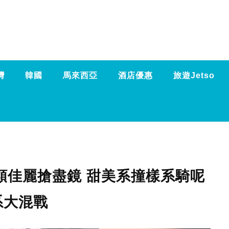
灣
韓國
馬來西亞
酒店優惠
旅遊Jetso
大類佳麗搶盡鏡 甜美系撞樣系騎呢
系大混戰