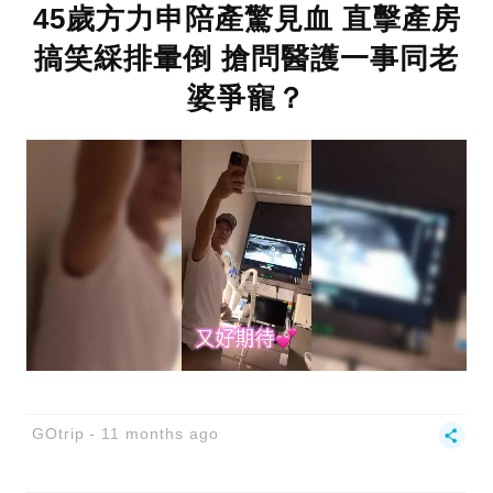
45歲方力申陪產驚見血 直擊產房
搞笑綵排暈倒 搶問醫護一事同老
婆爭寵？
GOtrip
11 months ago