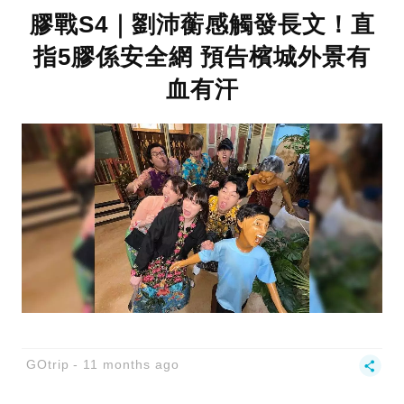
膠戰S4｜劉沛蘅感觸發長文！直
指5膠係安全網 預告檳城外景有
血有汗
GOtrip
11 months ago