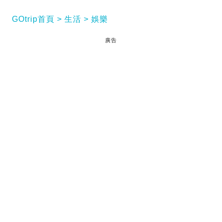
GOtrip首頁
生活
娛樂
廣告
45歲方力申自從宣布太太葉萱（Maple）懷孕後，一
直難掩興奮之情，不時在社交平台分享準爸爸的喜