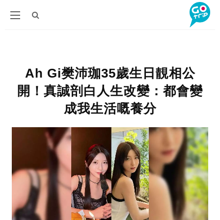
Ah Gi樊沛珈35歲生日靚相公
開！真誠剖白人生改變：都會變
成我生活嘅養分