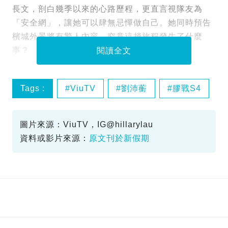
長文，剖白幾季以來的心路歷程，更直言視隊友為
「安全網」，讓她可以肆無忌憚做自己。她同時預告
檳城外景將有驚人內容，究竟這趟旅程發生了什麼
事？
閱讀全文
Tags :
ViuTV
劉沛蘅
膠戰S4
圖片來源：ViuTV，IG@hillarylau
資料或影片來源：
原文刊於新假期