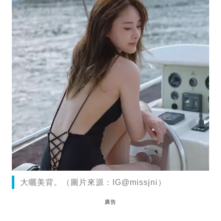
大曬美背。（圖片來源：IG@missjni）
廣告