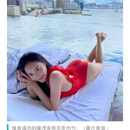
修身成功的陳瀅身形非常均勻。（圖片來源：