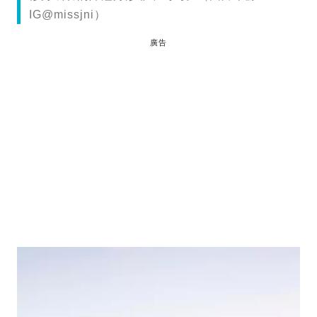
IG@missjni）
廣告