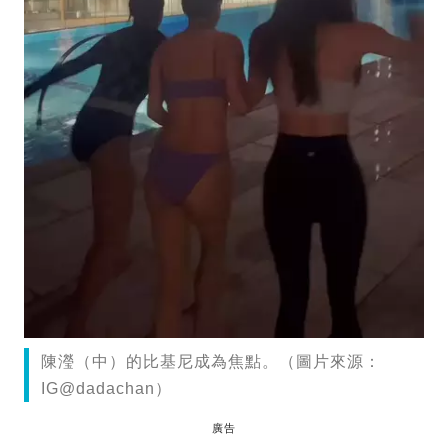
陳瀅（中）的比基尼成為焦點。（圖片來源：
IG@dadachan）
廣告