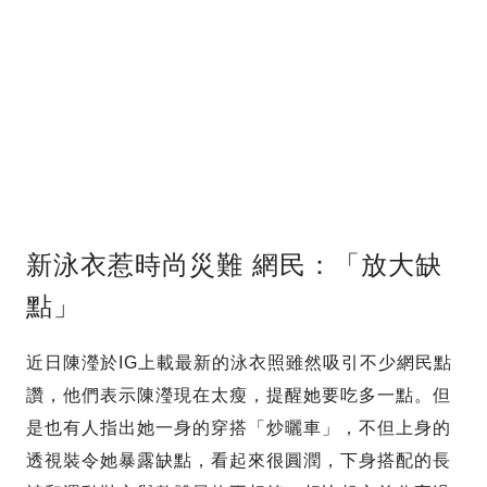
新泳衣惹時尚災難 網民：「放大缺
點」
近日陳瀅於IG上載最新的泳衣照雖然吸引不少網民點
讚，他們表示陳瀅現在太瘦，提醒她要吃多一點。但
是也有人指出她一身的穿搭「炒曬車」，不但上身的
透視裝令她暴露缺點，看起來很圓潤，下身搭配的長