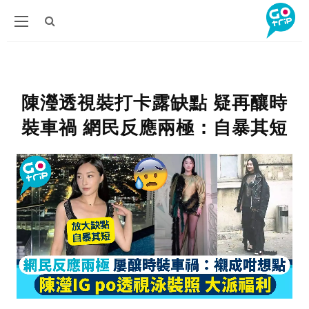
陳瀅透視裝打卡露缺點 疑再釀時
裝車禍 網民反應兩極：自暴其短