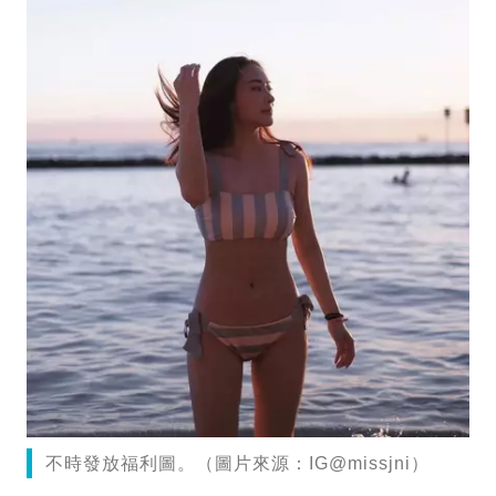
不時發放福利圖。（圖片來源：IG@missjni）