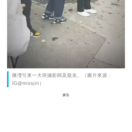
陳瀅引來一大班攝影師及龍友。（圖片來源：
IG@missjni）
廣告