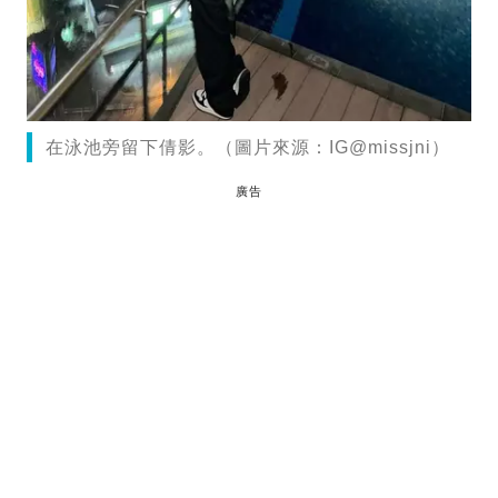
在泳池旁留下倩影。（圖片來源：IG@missjni）
廣告