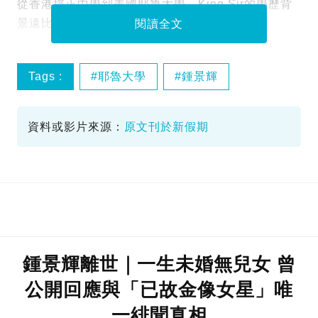
從香港培正中學到美國耶魯大學，King Sir的學歷背
景遠比外界想像中亮眼。
閱讀全文
Tags :
耶魯大學
鍾景輝
香港演藝界
資料或影片來源：
原文刊於新假期
鍾景輝離世｜一生未婚無兒女 曾
公開回應與「已故金像女星」唯
一緋聞真相