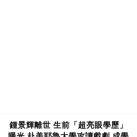
鍾景輝離世 生前「超亮眼學歷」
曝光 赴美耶魯大學攻讀戲劇 成學