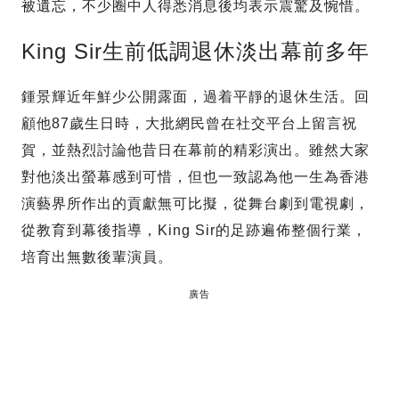
被遺忘，不少圈中人得悉消息後均表示震驚及惋惜。
King Sir生前低調退休淡出幕前多年
鍾景輝近年鮮少公開露面，過着平靜的退休生活。回
顧他87歲生日時，大批網民曾在社交平台上留言祝
賀，並熱烈討論他昔日在幕前的精彩演出。雖然大家
對他淡出螢幕感到可惜，但也一致認為他一生為香港
演藝界所作出的貢獻無可比擬，從舞台劇到電視劇，
從教育到幕後指導，King Sir的足跡遍佈整個行業，
培育出無數後輩演員。
廣告