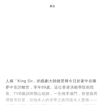
廣告
人稱「King Sir」的戲劇大師鍾景輝今日於家中在睡
夢中安詳離世，享年89歲。這位香港演藝學院前院
長、TVB藝訓班開山祖師，一生桃李滿門，曾發掘周
潤發等巨星，但他本人的求學之路同樣令人驚嘆——