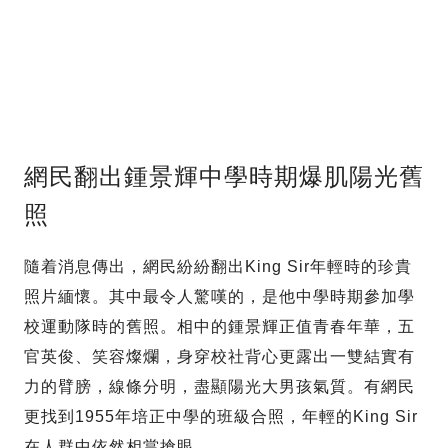
網民翻出鍾景輝中學時期爆肌陽光舊
照
隨着消息傳出，網民紛紛翻出King Sir年輕時的珍貴
照片緬懷。其中最令人驚嘆的，是他中學時期參加學
校運動隊時的舊照。相中的鍾景輝正值青春年華，五
官英俊、笑容燦爛，身穿校社背心更露出一雙結實有
力的臂膀，線條分明，盡顯陽光大男孩氣質。有網民
更找到1955年培正中學的班級合照，年輕的King Sir
在人群中依然相當搶眼。