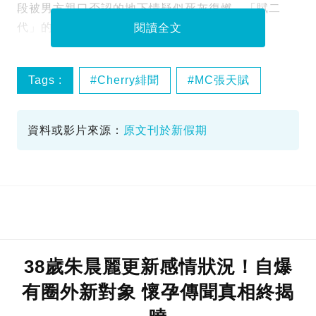
段被男方親口否認的地下情疑似死灰復燃，「賦二
代」的怒火再次被點燃。
閱讀全文
Tags :
Cherry緋聞
MC張天賦
賦二代
資料或影片來源：
原文刊於新假期
38歲朱晨麗更新感情狀況！自爆
有圈外新對象 懷孕傳聞真相終揭