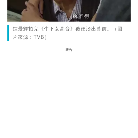
鍾景輝拍完《牛下女高音》後便淡出幕前。（圖
片來源：TVB）
廣告