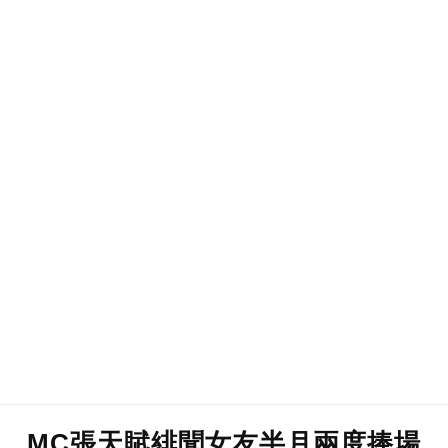
MC張天賦緋聞女友半月兩度捧場