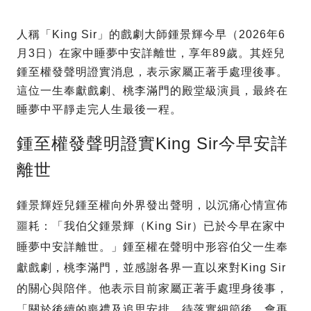
人稱「King Sir」的戲劇大師鍾景輝今早（2026年6
月3日）在家中睡夢中安詳離世，享年89歲。其姪兒
鍾至權發聲明證實消息，表示家屬正著手處理後事。
這位一生奉獻戲劇、桃李滿門的殿堂級演員，最終在
睡夢中平靜走完人生最後一程。
鍾至權發聲明證實King Sir今早安詳
離世
鍾景輝姪兒鍾至權向外界發出聲明，以沉痛心情宣佈
噩耗：「我伯父鍾景輝（King Sir）已於今早在家中
睡夢中安詳離世。」鍾至權在聲明中形容伯父一生奉
獻戲劇，桃李滿門，並感謝各界一直以來對King Sir
的關心與陪伴。他表示目前家屬正著手處理身後事，
「關於後續的喪禮及追思安排，待落實細節後，會再