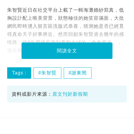
朱智賢近日在社交平台上載了一輯海灘婚紗寫真，低
胸設計配上唯美背景，狀態極佳的她笑容滿面，大批
網民即時湧入留言區洗版式恭喜，猜測她是否已經覓
得真命天子好事將近。然而回顧朱智賢過去幾年的感
情路，從8年愛情長跑到轟動全城的「偷食風波」，
這位前TVB女藝人的情史遠比婚紗照來得震撼。
閱讀全文
Tags :
朱智賢
謝東閔
娛樂圈情史
資料或影片來源：
原文刊於新假期