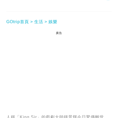
GOtrip首頁
生活
娛樂
廣告
人稱「King Sir」的戲劇大師鍾景輝今日驚傳離世，