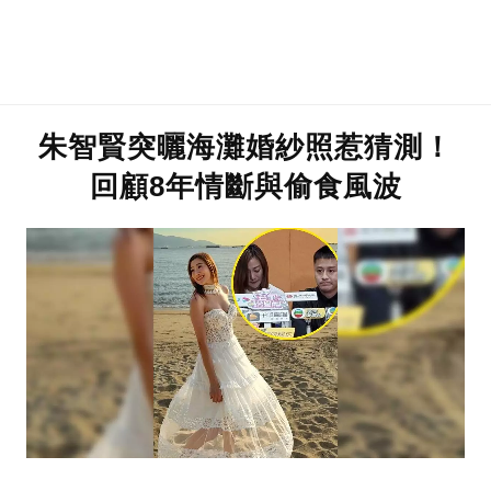
朱智賢突曬海灘婚紗照惹猜測！
回顧8年情斷與偷食風波