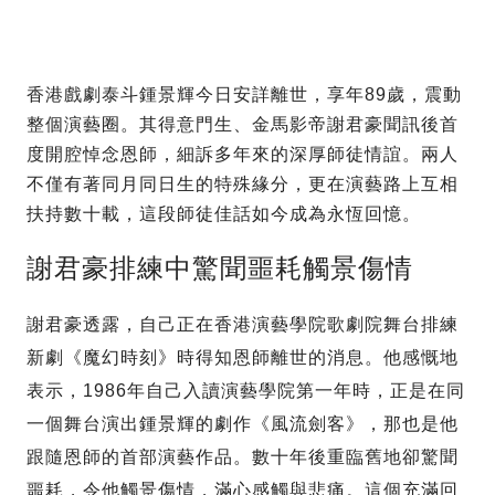
香港戲劇泰斗鍾景輝今日安詳離世，享年89歲，震動
整個演藝圈。其得意門生、金馬影帝謝君豪聞訊後首
度開腔悼念恩師，細訴多年來的深厚師徒情誼。兩人
不僅有著同月同日生的特殊緣分，更在演藝路上互相
扶持數十載，這段師徒佳話如今成為永恆回憶。
謝君豪排練中驚聞噩耗觸景傷情
謝君豪透露，自己正在香港演藝學院歌劇院舞台排練
新劇《魔幻時刻》時得知恩師離世的消息。他感慨地
表示，1986年自己入讀演藝學院第一年時，正是在同
一個舞台演出鍾景輝的劇作《風流劍客》，那也是他
跟隨恩師的首部演藝作品。數十年後重臨舊地卻驚聞
噩耗，令他觸景傷情，滿心感觸與悲痛。這個充滿回