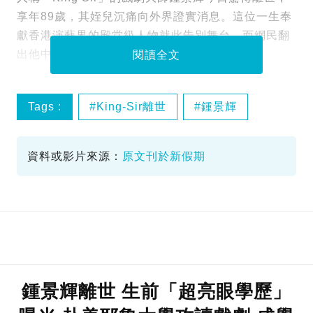
享年89歲，其姪兒沉痛向外界證實消息。這位一生奉
獻香港演藝界的殿堂級人物就此告別舞台，而網民翻
出他中學時期一張舊照，竟令所有人驚嘆不已。
閱讀全文
Tags :
King-Sir離世
鍾景輝
香港演藝界
資料或影片來源：
原文刊於新假期
鍾景輝離世 生前「超亮眼學歷」