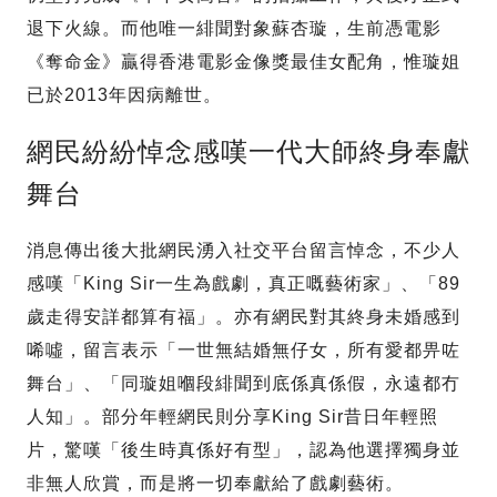
退下火線。而他唯一緋聞對象蘇杏璇，生前憑電影
《奪命金》贏得香港電影金像獎最佳女配角，惟璇姐
已於2013年因病離世。
網民紛紛悼念感嘆一代大師終身奉獻
舞台
消息傳出後大批網民湧入社交平台留言悼念，不少人
感嘆「King Sir一生為戲劇，真正嘅藝術家」、「89
歲走得安詳都算有福」。亦有網民對其終身未婚感到
唏噓，留言表示「一世無結婚無仔女，所有愛都畀咗
舞台」、「同璇姐嗰段緋聞到底係真係假，永遠都冇
人知」。部分年輕網民則分享King Sir昔日年輕照
片，驚嘆「後生時真係好有型」，認為他選擇獨身並
非無人欣賞，而是將一切奉獻給了戲劇藝術。