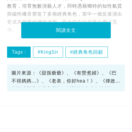
教育，培育無數演藝人才，同時憑藉獨特的知性氣質
與磁性嗓音塑造了多個經典角色，當中一個反派演出
更成為跨世代網絡迷因，至今仍在社交平台廣泛流
傳。
閱讀全文
Tags :
KingSir
經典角色回顧
鍾景輝
離世
圖片來源：《甜孫爺爺》、《有營煮婦》、《巴
不得媽媽…》、《老表，你好hea！》、《律政強
人》、《牛下女高音》、《賭神3之少年賭神》
資料或影片來源：
原文刊於新假期