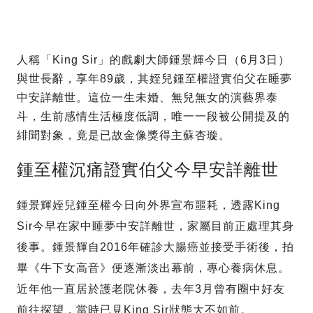
人稱「King Sir」的戲劇大師鍾景輝今日（6月3日）
與世長辭，享年89歲，其姪兒鍾至權證實伯父在睡夢
中安詳離世。這位一生未婚、無兒無女的演藝界泰
斗，生前感情生活極度低調，唯一一段被公開提及的
緋聞對象，竟是已故金像獎得主蘇杏璇。
鍾至權沉痛證實伯父今早安詳離世
鍾景輝姪兒鍾至權今日向外界宣布噩耗，透露King
Sir今早在家中睡夢中安詳離世，家屬目前正處理其身
後事。鍾景輝自2016年確診大腸癌並接受手術後，拍
畢《牛下女高音》便逐漸淡出幕前，專心養病休息。
近年他一直居於護老院休養，去年3月曾有圈中好友
前往探望，當時已見King Sir狀態大不如前。