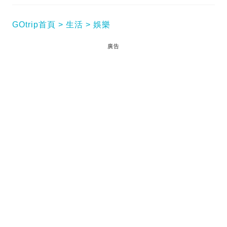
GOtrip首頁
生活
娛樂
廣告
「黑仔」姜皓文昨晚（2日）現身節目《師傅點
算》，驚爆為演活新戲中的降頭師角色，竟親身拜訪