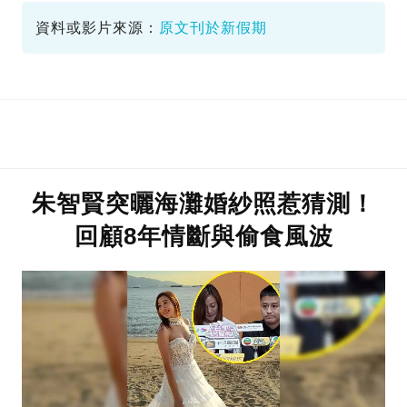
資料或影片來源：
原文刊於新假期
朱智賢突曬海灘婚紗照惹猜測！
回顧8年情斷與偷食風波