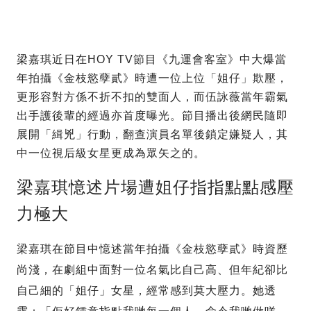
梁嘉琪近日在HOY TV節目《九運會客室》中大爆當
年拍攝《金枝慾孽貳》時遭一位上位「姐仔」欺壓，
更形容對方係不折不扣的雙面人，而伍詠薇當年霸氣
出手護後輩的經過亦首度曝光。節目播出後網民隨即
展開「緝兇」行動，翻查演員名單後鎖定嫌疑人，其
中一位視后級女星更成為眾矢之的。
梁嘉琪憶述片場遭姐仔指指點點感壓
力極大
梁嘉琪在節目中憶述當年拍攝《金枝慾孽貳》時資歷
尚淺，在劇組中面對一位名氣比自己高、但年紀卻比
自己細的「姐仔」女星，經常感到莫大壓力。她透