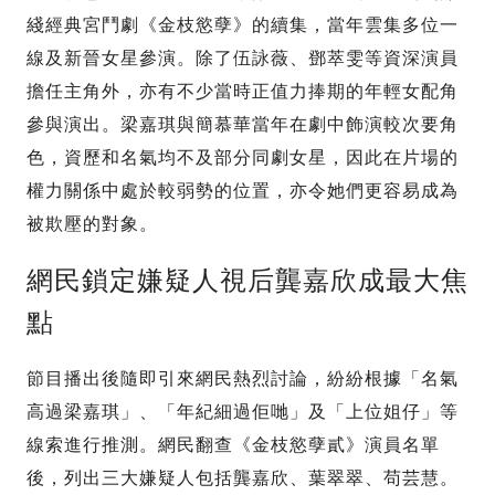
綫經典宮鬥劇《金枝慾孽》的續集，當年雲集多位一
線及新晉女星參演。除了伍詠薇、鄧萃雯等資深演員
擔任主角外，亦有不少當時正值力捧期的年輕女配角
參與演出。梁嘉琪與簡慕華當年在劇中飾演較次要角
色，資歷和名氣均不及部分同劇女星，因此在片場的
權力關係中處於較弱勢的位置，亦令她們更容易成為
被欺壓的對象。
網民鎖定嫌疑人視后龔嘉欣成最大焦
點
節目播出後隨即引來網民熱烈討論，紛紛根據「名氣
高過梁嘉琪」、「年紀細過佢哋」及「上位姐仔」等
線索進行推測。網民翻查《金枝慾孽貳》演員名單
後，列出三大嫌疑人包括龔嘉欣、葉翠翠、苟芸慧。