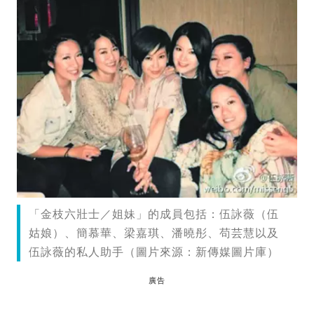
「金枝六壯士／姐妹」的成員包括：伍詠薇（伍
姑娘）、簡慕華、梁嘉琪、潘曉彤、苟芸慧以及
伍詠薇的私人助手（圖片來源：新傳媒圖片庫）
廣告