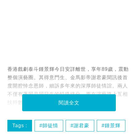
香港戲劇泰斗鍾景輝今日安詳離世，享年89歲，震動
整個演藝圈。其得意門生、金馬影帝謝君豪聞訊後首
度開腔悼念恩師，細訴多年來的深厚師徒情誼。兩人
不僅有著同月同日生的特殊緣分，更在演藝路上互相
扶持數十載，這段師徒佳話如今成為永恆回憶。
閱讀全文
Tags :
師徒情
謝君豪
鍾景輝