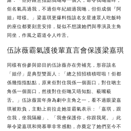
露：「佢好鍾意指點我哋每一個人，命令我哋做咩，
佢名氣高過我，不過佢年紀細過我哋，但佢成個『阿
姐』咁樣。」梁嘉琪更爆料指該名女星連眾人吃飯時
的座位都要刻意安排，疑似不想讓她們與導演及主角
同坐，作風之霸道令人咋舌。
伍詠薇霸氣護後輩直言會保護梁嘉琪
同樣有份參與節目的伍詠薇亦在旁補充，形容該名
「姐仔」是典型雙面人：「總之招招積積咁啦！佢都
係幾指指點點，原來佢對住我係一個面口，對住啲主
角係一個面口，然後對住佢哋又唔知點、藐嘴藐
舌。」伍詠薇當年身為劇中主角之一，看不過眼梁嘉
琪被欺負，主動上前拉走她並霸氣表示：「嘉琪，跟
住我，坐我隔籬」、「我會保護你，你跟我尾。」此
舉令梁嘉琪和簡慕華非常感動，亦奠定了她們至今不