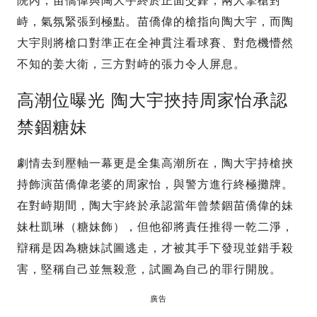
院內，苗僑偉與陶大宇終於正面交鋒，兩人擎槍對
峙，氣氛緊張到極點。苗僑偉的槍指向陶大宇，而陶
大宇則將槍口對準正在全神貫注看球賽、對危機懵然
不知的姜大衛，三方對峙的張力令人屏息。
高潮位曝光 陶大宇挾持周家怡承認
禁錮糖妹
劇情去到壓軸一幕更是全集高潮所在，陶大宇持槍挾
持飾演苗僑偉老婆的周家怡，與警方進行終極攤牌。
在對峙期間，陶大宇終於承認當年曾禁錮苗僑偉的妹
妹杜凱琳（糖妹飾），但他卻將責任推得一乾二淨，
辯稱是因為糖妹試圖逃走，才被其手下發現並錯手殺
害，堅稱自己並無殺意，試圖為自己的罪行開脫。
廣告