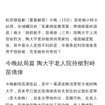
犯罪懸疑劇《重案解密》今晚（15日）迎來兩小時大
結局，全城矚目的「富豪綁架撕票案」將揭曉最終謎
底！兩大「師奶殺手」苗僑偉（三哥）與陶大宇上演
宿命對決，陶大宇更持槍挾持周家怡，場面極度緊
張。當中最令人意想不到的是，岑麗香趕到現場後竟
用手指扮槍，究竟她有何奇招？
今晚結局篇 陶大宇老人院持槍對峙
苗僑偉
今晚劇情高潮迭起，其中一幕講述飾演黑幫大佬的陶
大宇，原來早已接近苗僑偉患有失智症的父親杜震華
（姜大衛飾），並多次帶他外出，意圖不軌。在老人