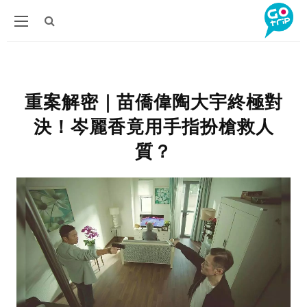
重案解密｜苗僑偉陶大宇終極對
決！岑麗香竟用手指扮槍救人
質？