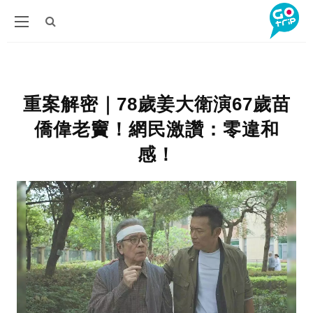
重案解密｜78歲姜大衛演67歲苗
僑偉老竇！網民激讚：零違和
感！