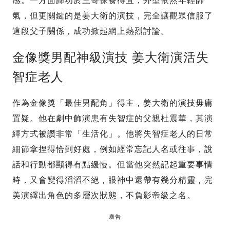
感。一方面歸功於三哥保養得宜，外型依然年輕帥
氣，但更關鍵的是姜大衛的演技，完全讓觀眾信服了
這段父子關係，成功掀起網上熱烈討論。
金像獎男配神級演技 姜大衛演活失
智症老人
作為金像獎「最佳男配角」得主，姜大衛的演技毋庸
置疑。他在劇中飾演患有失智症的父親杜震華，其演
繹方式被讚非常「生活化」。他將失智症老人的日常
細節拿捏得恰到好處，例如經常忘記人名或往事，說
話和行動都顯得有點緩慢。但當他突然記起重要事情
時，又會變得滔滔不絕，眼神中還帶有幾分精靈，完
美演繹出角色的多層次狀態，不負影帝級之名。
廣告