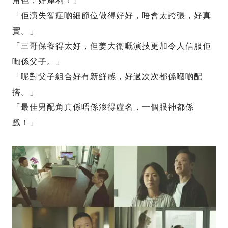
角色，好犀利！」
「佢演失智症啲細節位做得好好，唔會太誇張，好真
實。」
「三哥保養得太好，但姜大衛嘅演技更加令人信服佢
哋係父子。」
「呢對父子組合好有新鮮感，好過次次都係嗰啲配
搭。」
「最佳男配角真係唔係浪得虛名，一個眼神都係
戲！」