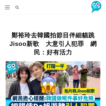
鄭裕玲去韓國拍節目伴細貓跳
Jisoo新歌 大意引人犯罪 網
民：好有活力