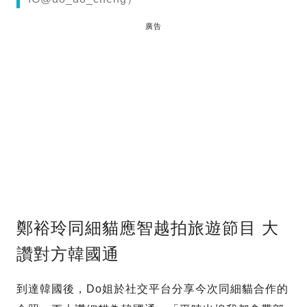
廣告
鄭裕玲同細貓應智越拍旅遊節目 大
讚對方韓國通
到達韓國後，Do姐於社交平台分享今次同細貓合作的