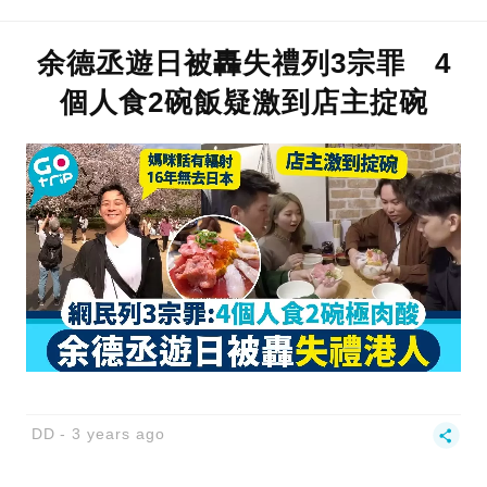
余德丞遊日被轟失禮列3宗罪 4
個人食2碗飯疑激到店主掟碗
DD
3 years ago