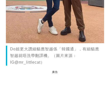
Do姐更大讚細貓應智越係「韓國通」，有細貓應
智越就唔洗帶翻譯機。（圖片來源：
IG@mr_littlecat）
廣告