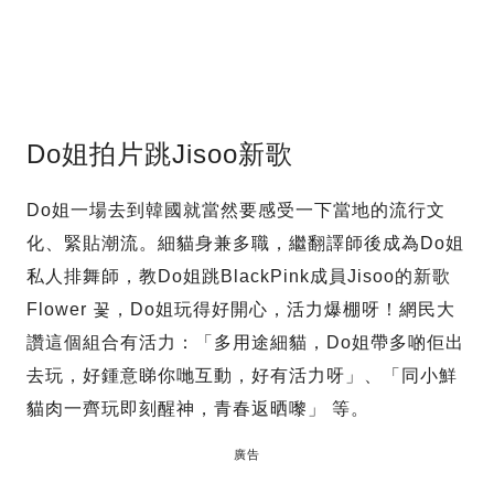
Do姐拍片跳Jisoo新歌
Do姐一場去到韓國就當然要感受一下當地的流行文
化、緊貼潮流。細貓身兼多職，繼翻譯師後成為Do姐
私人排舞師，教Do姐跳BlackPink成員Jisoo的新歌
Flower 꽃，Do姐玩得好開心，活力爆棚呀！網民大
讚這個組合有活力：「多用途細貓，Do姐帶多啲佢出
去玩，好鍾意睇你哋互動，好有活力呀」、「同小鮮
貓肉一齊玩即刻醒神，青春返晒嚟」 等。
廣告