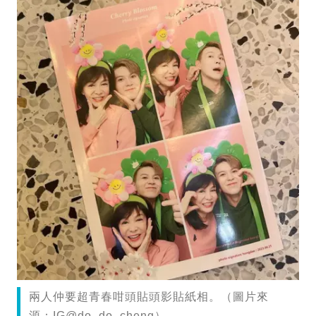
兩人仲要超青春咁頭貼頭影貼紙相。（圖片來
源：IG@do_do_cheng）