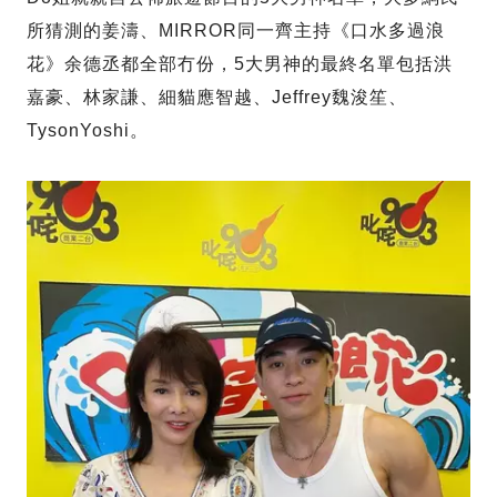
所猜測的姜濤、MIRROR同一齊主持《口水多過浪
花》余德丞都全部冇份，5大男神的最終名單包括洪
嘉豪、林家謙、細貓應智越、Jeffrey魏浚笙、
TysonYoshi。