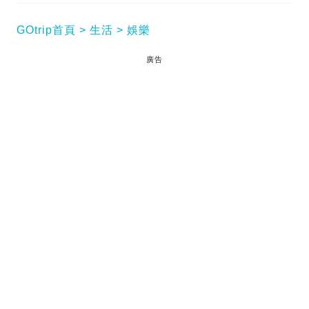
GOtrip首頁
生活
娛樂
廣告
余德丞上年離開TVB後，依然會上電視台做主持，同
時亦開始向YouTube發展做自媒體，拍些生活化題材