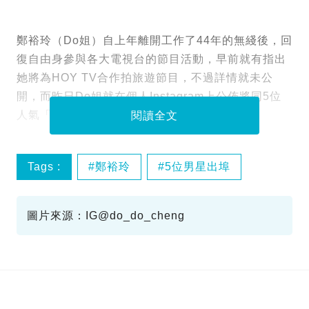
鄭裕玲（Do姐）自上年離開工作了44年的無綫後，回
復自由身參與各大電視台的節目活動，早前就有指出
她將為HOY TV合作拍旅遊節目，不過詳情就未公
開，而昨日Do姐就在個人Instagram上公佈將同5位
人氣「小鮮肉」出遊，聽到都羡煞旁人呀！
閱讀全文
Tags :
鄭裕玲
5位男星出埠
tysonyoshi
圖片來源：IG@do_do_cheng