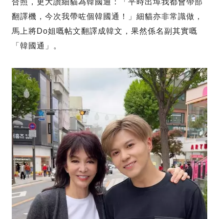
合照，更大讚細貓為韓國通：「平時出埠我都會帶部
翻譯機，今次我帶咗個韓國通！」細貓亦非常識做，
馬上將Do姐嘅帖文翻譯成韓文，果然係名副其實嘅
「韓國通」。