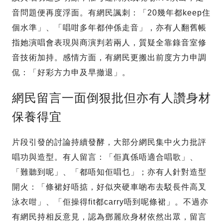
音問題便再度浮面。有網民諷刺：「20幾年都keep住
個水準」、「唱咁多年都仲係走音」，亦有人翻舊帳
指她演唱會表現與商演判若兩人，質疑全靠錄音室修
音技術加持。感情方面，有網民更搬出前度方力申調
侃：「好彩方力申及早撤退」。
網民留言一面倒狠批但亦有人讚身材
保養得宜
片段引發的討論持續發酵，大部分網民集中火力批評
唱功與造型。有人留言：「佢真係唔適合唱歌」、
「難聽到呢」、「都唔知佢唱乜」；亦有人針對造型
開火：「條裙好唔掂，好似夾硬車啲布去駁長件高叉
泳衣咁」、「佢操得fit都carry唔到呢條裙」。不過亦
有網民持相反意見，認為鄧麗欣身材依然出眾，留言