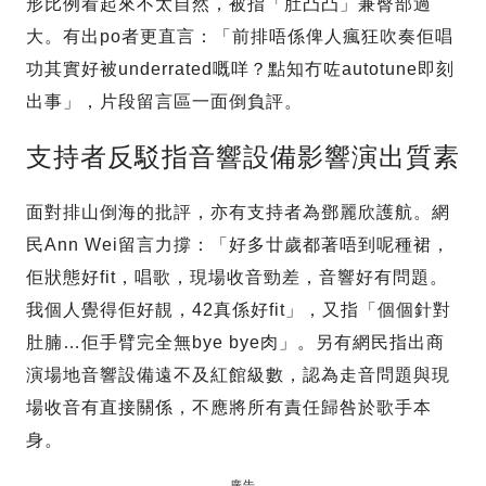
形比例看起來不太自然，被指「肚凸凸」兼臀部過
大。有出po者更直言：「前排唔係俾人瘋狂吹奏佢唱
功其實好被underrated嘅咩？點知冇咗autotune即刻
出事」，片段留言區一面倒負評。
支持者反駁指音響設備影響演出質素
面對排山倒海的批評，亦有支持者為鄧麗欣護航。網
民Ann Wei留言力撐：「好多廿歲都著唔到呢種裙，
佢狀態好fit，唱歌，現場收音勁差，音響好有問題。
我個人覺得佢好靚，42真係好fit」，又指「個個針對
肚腩…佢手臂完全無bye bye肉」。另有網民指出商
演場地音響設備遠不及紅館級數，認為走音問題與現
場收音有直接關係，不應將所有責任歸咎於歌手本
身。
廣告