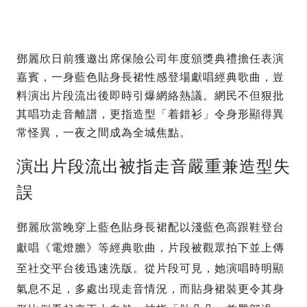
鄧麗欣日前獲邀出席保險公司年度頒獎典禮擔任表演
嘉賓，一身藍色貼身長裙性感登場獻唱經典歌曲，豈
料演出片段流出後即時引爆網絡熱議。網民不但狠批
其唱功走音離譜，更指造型「着錯衫」令身形顯得異
常怪異，一夜之間成為全城焦點。
演出片段流出被指走音嚴重兼造型失
誤
鄧麗欣當晚穿上藍色貼身長裙配以淺藍色高跟鞋登台
獻唱《電燈膽》等經典歌曲，片段被觀眾拍下並上傳
至社交平台後迅速洗版。從片段可見，她演唱時明顯
氣息不足，多處出現走音情況，而貼身裙裝更令其身