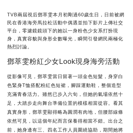
TVB兩屆視后鄧萃雯本月初剛過60歲生日，日前被網
民在香港海旁馬拉松活動中偶遇並拍下影片上傳社交
平台，零濾鏡鏡頭下的她以一身粉色少女系打扮現
身，真實容貌與身形全數曝光，瞬間引發網民兩極化
熱烈討論。
鄧萃雯粉紅少女Look現身海旁活動
從影像可見，鄧萃雯當日留著一頭金色短髮，身穿白
色緊身T恤搭配粉紅色短裙，腳踩運動鞋，整個造型
充滿青春活力。雖然已步入六旬，但她的氣場依然十
足，大踏步走向舞台準備位置的模樣相當從容。看其
真實身形，鄧萃雯顯得略為圓潤有肉地，但腰部線條
依然可見，以這個年紀而言保養得相當不錯。出台之
前，她身邊有三、四名工作人員圍繞協助，期間她將