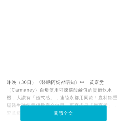
昨晚（30日）《醫啲阿媽都唔知》中，黃嘉雯
（Carmaney）自爆使用可揀選酸鹼值的貴價飲水
機，大讚有「儀式感」，連陸永都用同款！豈料鄒重
璂醫生聽後竟狠批完全無用，更直指是「智商稅」，
究竟這類產品背後藏著甚麼醫學迷思？
閱讀全文