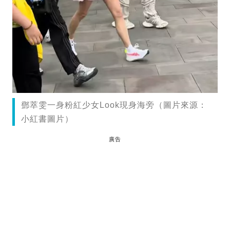
鄧萃雯一身粉紅少女Look現身海旁（圖片來源：
小紅書圖片）
廣告