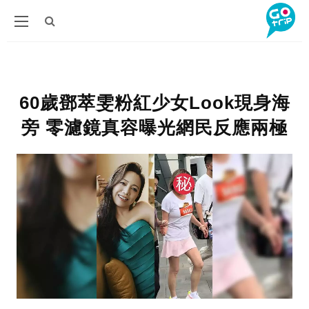
60歲鄧萃雯粉紅少女Look現身海
旁 零濾鏡真容曝光網民反應兩極