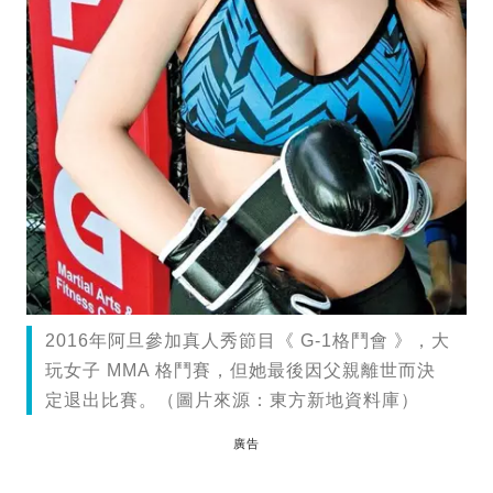
2016年阿旦參加真人秀節目《 G-1格鬥會 》，大
玩女子 MMA 格鬥賽，但她最後因父親離世而決
定退出比賽。（圖片來源：東方新地資料庫）
廣告