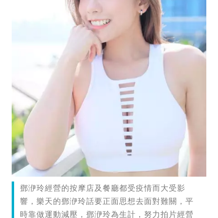
鄧洢玲經營的按摩店及餐廳都受疫情而大受影
響，樂天的鄧洢玲話要正面思想去面對難關，平
時靠做運動減壓，鄧洢玲為生計，努力拍片經營