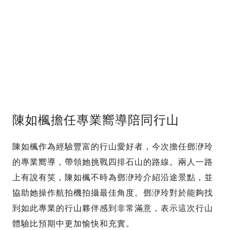
陳如楓擔任專業嚮導陪同行山
陳如楓作為經驗豐富的行山愛好者，今次擔任鄧洢玲
的專業嚮導，帶領她挑戰四排石山的路線。兩人一路
上有說有笑，陳如楓不時為鄧洢玲介紹沿途景點，並
協助她操作航拍機拍攝最佳角度。鄧洢玲對於能夠找
到如此專業的行山夥伴感到非常滿意，表示這次行山
體驗比預期中更加愉快和充實。