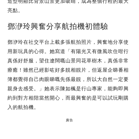
造型明顯比背景山景更加吸睛，成為整個行程的最大
亮點。
鄧洢玲興奮分享航拍機初體驗
鄧洢玲在社交平台上載多張航拍照片，興奮地分享使
用新玩具的心得。她寫道「有陽光又有微風吹住咁行
真係好舒服，望住遼闊嘅山景同花草樹木，真係非常
療癒！雖然已經影咗好多靚相靚片，但返屋企睇番相
簿都覺得自己肉眼睇嘅先係最靚，所以大自然一定要
親身去感受。」她表示陳如楓是行山專家，能夠即興
約到對方相陪當然開心，而最興奮的是可以試玩剛購
入的航拍機。
廣告