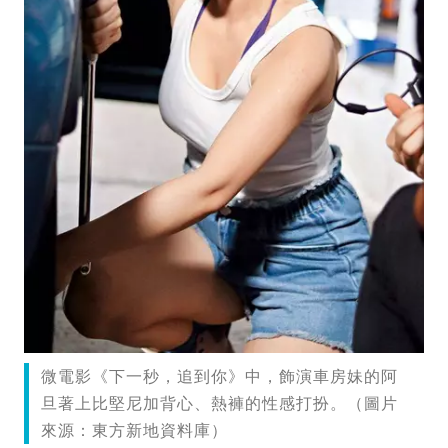
微電影《下一秒，追到你》中，飾演車房妹的阿
旦著上比堅尼加背心、熱褲的性感打扮。（圖片
來源：東方新地資料庫）