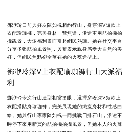
鄧洢玲日前與好友陳如楓相約行山，身穿深V短款上
衣配瑜珈褲，完美身材一覽無遺，沿途更用航拍機拍
攝靚景，大派福利畫面引起網民熱議。她在社交平台
分享多張航拍風景照，興奮表示親身感受大自然的美
好，但網民焦點卻全落在她的火辣造型上。
鄧洢玲深V上衣配瑜珈褲行山大派福
利
鄧洢玲今次行山造型相當搶眼，選擇穿著深V短款上
衣配搭貼身瑜珈褲，完美展現她的纖瘦身材和性感曲
線。她與行山專家陳如楓一同挑戰四排石山，沿途不
時停下來用新買的航拍機拍攝風景，但她本人的火辣