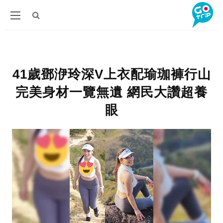
41歲鄧洢玲深V上衣配瑜珈褲行山
完美身材一覽無遺 網民大讚超養
眼