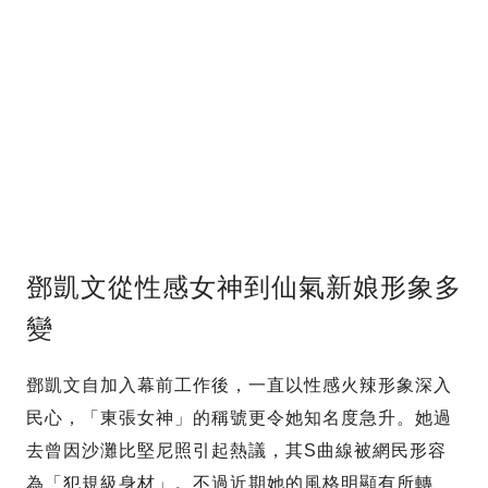
鄧凱文從性感女神到仙氣新娘形象多
變
鄧凱文自加入幕前工作後，一直以性感火辣形象深入
民心，「東張女神」的稱號更令她知名度急升。她過
去曾因沙灘比堅尼照引起熱議，其S曲線被網民形容
為「犯規級身材」。不過近期她的風格明顯有所轉