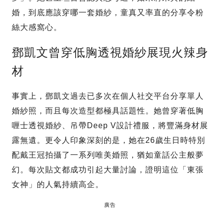
婚，到底應該穿哪一套婚紗，童真又率直的分享令粉
絲大感窩心。
鄧凱文曾穿低胸透視婚紗展現火辣身
材
事實上，鄧凱文過去已多次在個人社交平台分享單人
婚紗照，而且每次造型都極具話題性。她曾穿著低胸
喱士透視婚紗、吊帶Deep V設計禮服，將豐滿身材展
露無遺。更令人印象深刻的是，她在26歲生日時特別
配戴王冠拍攝了一系列唯美婚照，猶如童話公主般夢
幻。每次貼文都成功引起大量討論，證明這位「東張
女神」的人氣持續高企。
廣告