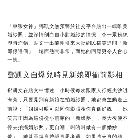
「東張女神」鄧凱文無預警於社交平台貼出一輯唯美
婚紗照，並深情剖白自小對婚紗的憧憬，令一眾粉絲
即時炸鍋。貼文一出隨即引來大批網民搞笑追問「新
郎係邊個」，場面熱鬧非常，而她的回應更令人會心
一笑。
鄧凱文自爆兒時見新娘即衝前影相
鄧凱文在貼文中憶述，小時候每次跟家人行經尖沙咀
海旁，只要見到有新娘在拍婚紗照，她都會主動走上
前說：「姐姐可唔可以同你影張相你真係好靚」。她
笑言正因為這份從小萌芽的「新娘夢」，長大後便不
停去拍攝婚紗照，更自嘲「叫唔叫做有一個婚紗
夢」。她甚至坦言曾認真思考過，如果將來真的結