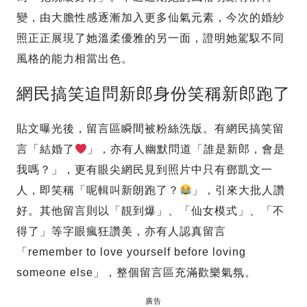
變，由大膽性感逐漸加入更多仙氣元素，今次的婚紗
照正正展現了她溫柔優雅的另一面，證明她駕馭不同
風格的能力相當出色。
網民搞笑追問新郎身份笑稱新郎跑了
貼文曝光後，留言區瞬間被粉絲洗版。有網民搞笑留
言「結婚了
」，亦有人幽默問道「誰是新郎，會是
我嗎？」，更有眼尖網民見到照片中只有鄧凱文一
人，即笑稱「呢輯叫新朗跑了？
」，引來大批人讚
好。其他留言則以「靚到爆」、「仙女模式」、「不
得了」等字眼瘋狂讚美，亦有人認真留言
「remember to love yourself before loving
someone else」，整個留言區充滿歡樂氣氛。
廣告