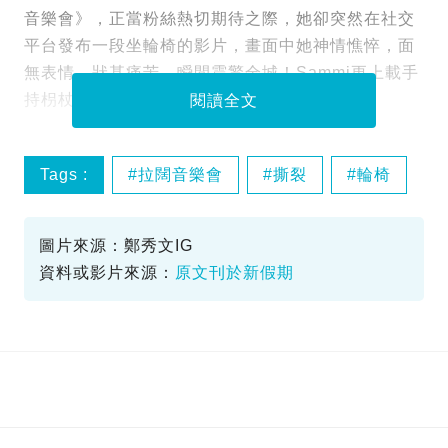
音樂會》，正當粉絲熱切期待之際，她卻突然在社交
平台發布一段坐輪椅的影片，畫面中她神情憔悴，面
無表情，狀甚痛苦，瞬間震驚全城！Sammi更上載手
持枴杖步行的短片，每一步都顯得舉步維艱 ！
閱讀全文
Tags :
拉闊音樂會
撕裂
輪椅
鄭秀文
圖片來源：鄭秀文IG
資料或影片來源：
原文刊於新假期