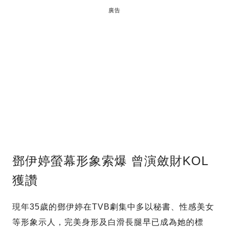
廣告
鄧伊婷螢幕形象索爆 曾演斂財KOL
獲讚
現年35歲的鄧伊婷在TVB劇集中多以秘書、性感美女
等形象示人，完美身形及白滑長腿早已成為她的標