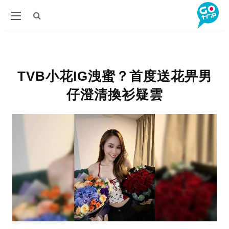
TVB小花IG洩蜜？首度送花畀男
仔澄清換衫疑雲