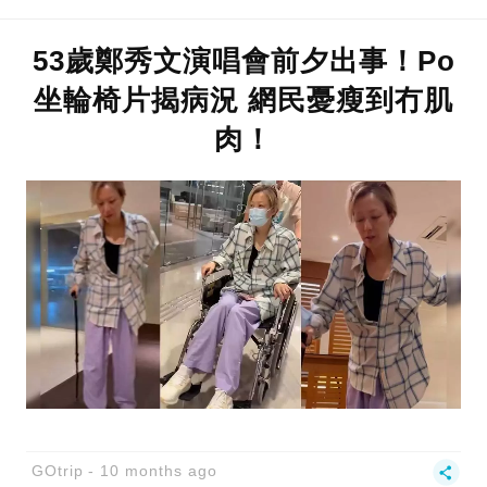
53歲鄭秀文演唱會前夕出事！Po
坐輪椅片揭病況 網民憂瘦到冇肌
肉！
GOtrip
10 months ago