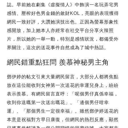
誌。早前她在劇集《虛擬情人》中飾演一名玩弄宅男
感情、壓榨好色男金錢的斂財KOL，亮眼的表現獲得
網民一致好評，大讚她演技出色。正因為螢幕形象性
感開放，加上她本人亦經常在社交平台分享火辣照
片，所以她的一舉一動，特別是感情狀況，都備受外
界關注，這次的送花事件自然成為了城中熱話。
網民錯重點狂問 羨慕神秘男主角
鄧伊婷的帖文引來大量網民留言，大部分人都將焦點
放在這位能收到女神第一次送花的幸運兒身上，紛紛
表示羨慕。有網民留言直呼：「呢個男仔真係幸福，
收到你送嘅第一次送出嘅花」、「邊個男仔咁幸
運」、「那個男生一定很幸福」。雖然鄧伊婷送花的
本意是祝福對方早日康復，但網民的熱烈反應，顯然