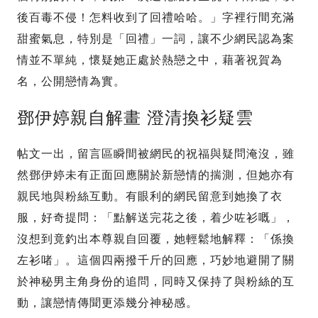
後百毒不侵！怎料收到了回禮哈哈。」字裡行間充滿
甜蜜氣息，特別是「回禮」一詞，讓不少網民認為案
情並不單純，懷疑她正處於熱戀之中，藉著祝賀為
名，公開戀情為實。
鄧伊婷親自解畫 澄清換衫疑雲
帖文一出，留言區瞬間被網民的祝福與疑問淹沒，雖
然鄧伊婷未有正面回應關於新戀情的揣測，但她亦有
親民地與粉絲互動。有眼利的網民留意到她換了衣
服，好奇提問：「點解送完花之後，着少咗衫嘅」，
沒想到竟釣出本尊親自回覆，她輕鬆地解釋：「係換
左衫啫」。這個四兩撥千斤的回應，巧妙地避開了關
於神秘男主角身份的追問，同時又保持了與粉絲的互
動，讓戀情傳聞更添幾分神秘感。