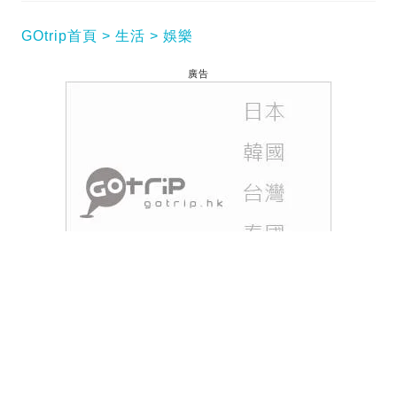
GOtrip首頁
生活
娛樂
廣告
因合作節目《學是學非》而結緣的「哈比女神」鄺潔
楹（Judy）與劉穎鏇（Tiffany），憑著一高一矮的