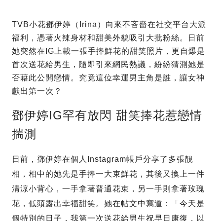
TVB小花鄧伊婷（Irina）向來不吝嗇在社交平台大派
福利，憑著火辣身材和甜美外貌吸引大批粉絲。日前
她突然在IG上載一張手捧鮮花的甜笑照片，更自爆是
首次送花給男生，隨即引來網民熱議，紛紛猜測她是
否藉此公開戀情。究竟這位幸運男主角是誰，讓女神
獻出第一次？
鄧伊婷IG罕有放閃 甜笑捧花惹戀情
揣測
日前，鄧伊婷在個人Instagram帳戶分享了多張靚
相，相中的她先是手捧一大束鮮花，其後又換上一件
清涼小背心，一手拿著普通花束，另一手則拿著玫瑰
花，低頭露出幸福甜笑。她在帖文中寫道：「今天是
個特別的日子，我第一次送花給男生祝早日康復，以