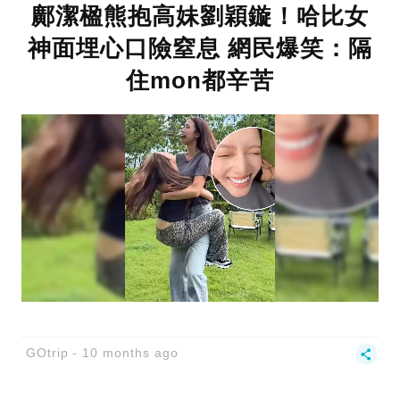
鄺潔楹熊抱高妹劉穎鏇！哈比女
神面埋心口險窒息 網民爆笑：隔
住mon都辛苦
GOtrip
10 months ago