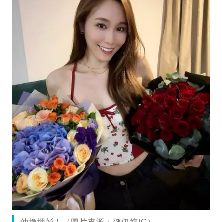
仲換埋衫！（圖片來源：鄧伊婷IG）