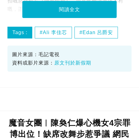
拍嘅惡搞短片《唔長假期》，而當年飾演港版木村
嘅，正正係《真情》「林木川」楊英偉！
閱讀全文
Tags :
Ali 李佳芯
Edan 呂爵安
ViuTV
悠長假期
圖片來源：毛記電視
資料或影片來源：
原文刊於新假期
魔音女團︱陳奐仁爆心機女4宗罪
博出位！缺席改舞步惹爭議 網民