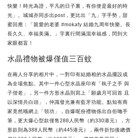
快樂！時光為證，平凡的日子裏，有你便是最好的時
光」。城城亦同步出post，更比出「九」字手勢，甜
蜜回應：「親愛的老婆 #mokafy 結婚九周年快樂。長
長久久、幸福美滿。」字裏行間滿瀉幸福感，閃到大
家眼都盲！
水晶禮物被爆僅值三百蚊
在兩人分享的相片中，一對印有結婚相的水晶擺設成
為全場焦點。其中一件心型水晶座印有「執子之手 與
子偕老」，另一件方形水晶則寫上「願歲月可回首 且
以深情共白頭」，仲識發光兼有藍牙功能。點知有商
家竟然喺網上「領功」，自爆呢份禮物係出自佢哋手
筆，更大爆心型款僅售288人民幣（約330港元），方
形款則為388人民幣（約445港元），兩件折扣後總價