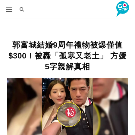
郭富城結婚9周年禮物被爆僅值
$300！被轟「孤寒又老土」 方媛
5字親解真相