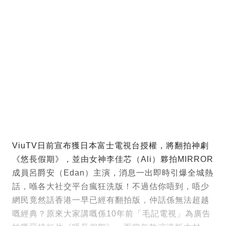
ViuTV日前宣布獲日本富士電視台授權，將翻拍神劇
《悠長假期》，並由女神李佳芯（Ali）夥拍MIRROR
成員呂爵安（Edan）主演，消息一出即時引爆全城熱
話，喺各大社交平台瘋狂洗版！不過估你唔到，唔少
網民竟然話香港一早已經有翻拍版，仲話係無法超越
嘅經典？原來大家講嘅係10年前「毛記電視」為廣告