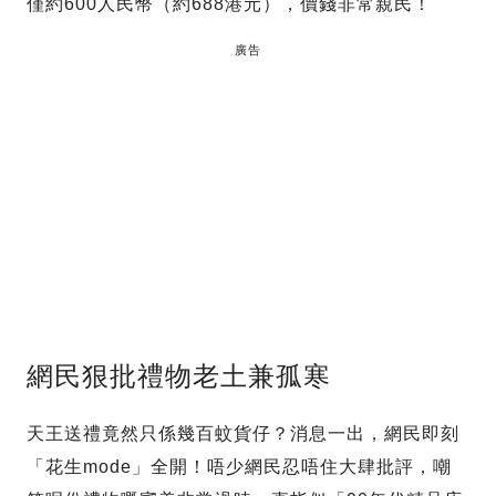
僅約600人民幣（約688港元），價錢非常親民！
廣告
網民狠批禮物老土兼孤寒
天王送禮竟然只係幾百蚊貨仔？消息一出，網民即刻
「花生mode」全開！唔少網民忍唔住大肆批評，嘲