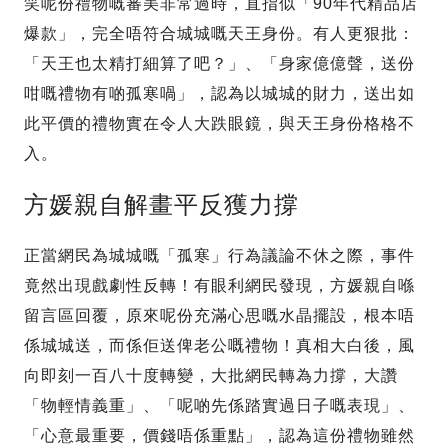
笑呢份禮物嘅審美非常過時，直指似「90年代精品店
爆款」，完全唔符合城城嘅天王身份。有人更狠批：
「天王也太精打細算了吧？」、「身家億億聲，送份
咁嘅禮物有啲孤寒喎」，認為以城城的財力，送出如
此平價的禮物實在令人大跌眼鏡，與天王身份格格不
入。
方媛親自解畫平反獲力撐
正當網民為城城嘅「孤寒」行為議論不休之際，事件
竟然出現戲劇性反轉！有眼利網民發現，方媛親自喺
留言區回覆，原來呢份充滿心思嘅水晶擺設，根本唔
係城城送，而係佢送俾老公嘅禮物！真相大白後，風
向即刻一百八十度轉變，大批網民轉為力撐，大讚
「物輕情義重」、「呢啲先係踏實過日子嘅表現」、
「心意最重要，價錢唔係重點」，認為這份禮物雖然