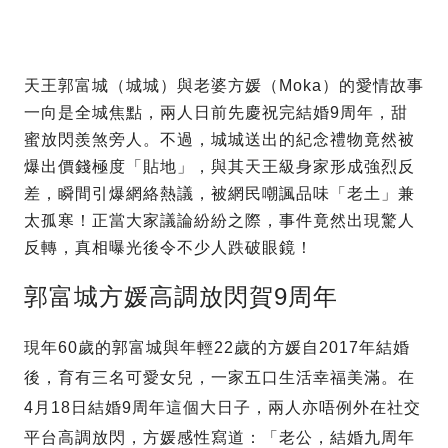
天王郭富城（城城）與老婆方媛（Moka）的愛情故事
一向是全城焦點，兩人日前先慶祝完結婚9周年，甜
蜜放閃羨煞旁人。不過，城城送出的紀念禮物竟然被
爆出價錢極度「貼地」，與其天王級身家形成強烈反
差，瞬間引爆網絡熱議，被網民嘲諷品味「老土」兼
太孤寒！正當大家議論紛紛之際，事件竟然出現驚人
反轉，真相曝光後令不少人跌破眼鏡！
郭富城方媛高調放閃賀9周年
現年60歲的郭富城與年輕22歲的方媛自2017年結婚
後，育有三名可愛女兒，一家五口生活幸福美滿。在
4月18日結婚9周年這個大日子，兩人亦唔例外在社交
平台高調放閃，方媛感性寫道：「老公，結婚九周年