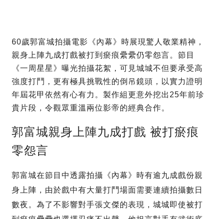
60歲郭富城拍攝電影《內幕》時展現驚人敬業精神，
親身上陣九成打戲被打到瘀痕纍纍仍零怨言。節目
《一周星星》曝光拍攝花絮，可見城城不但要承受高
強度打鬥，更有極具挑戰性的倒吊鏡頭，以實力證明
年屆花甲依然有心有力。製作組更意外挖出25年前珍
貴片段，令觀眾重溫兩位影帝的經典合作。
郭富城親身上陣九成打戲 被打瘀痕
零怨言
郭富城在節目中透露拍攝《內幕》時有逾九成戲份親
身上陣，由於戲中有大量打鬥場面需要連續拍攝數日
數夜。為了不影響對手張文傑的表現，城城即使被打