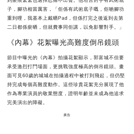
到瘀痕纍纍也選擇忍痛不出聲。他坦言對手有武術底
子，腳功相當厲害，「佢係有武術底子嘅，佢啲腳功
重到哩，我基本上戴晒Pad，但係打完之後返到去第
二日都係瘀晒，但就費事同佢講，以免影響對手。」
《內幕》花絮曝光高難度倒吊鏡頭
節目中曝光的《內幕》拍攝花絮顯示，郭富城不但要
承受激烈打鬥場面，更挑戰強度極高的倒吊鏡頭。畫
面可見60歲的城城在拍攝過程中被打到飛起，但仍堅
持完成每個高難度動作。這些珍貴花絮充分展現了他
作為專業演員的敬業態度，證明年齡並未成為他追求
完美演出的障礙。
廣告