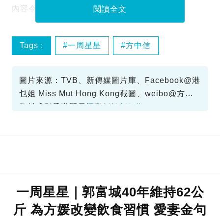
內容令人好奇不已。
閱讀全文
Tags :
一周星星
方中信
莫可欣
圖片來源：TVB、新傳媒圖片庫、Facebook@港
乜姐 Miss Mut Hong Kong截圖、weibo@方中
信alex、香港開電視發相
資料或影片來源：
原文刊於新假期
一周星星｜郭富城40年維持62公
斤 為方媛改變飲食習慣 愛妻金句