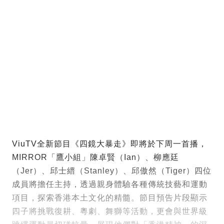
ViuTV全新節目《四鏡大暴走》即將於下周一首播，
MIRROR「鷹小組」陳卓賢（Ian）、柳應廷
（Jer）、邱士縉（Stanley）、邱傲然（Tiger）四位
成員將擔任主持，透過親身體驗各種傳統技藝和運動
項目，探索香港本土文化的精髓。節目預告片段顯示
四子將挑戰復耕、粵劇、舞獅等活動，更會與世界級