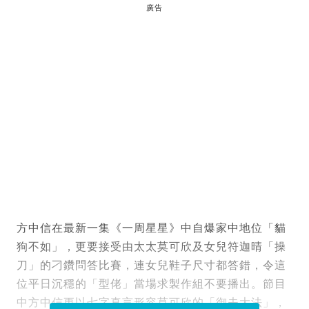
廣告
方中信在最新一集《一周星星》中自爆家中地位「貓
狗不如」，更要接受由太太莫可欣及女兒符迦晴「操
刀」的刁鑽問答比賽，連女兒鞋子尺寸都答錯，令這
位平日沉穩的「型佬」當場求製作組不要播出。節目
中方中信更以七字真言形容莫可欣的「御夫大法」，