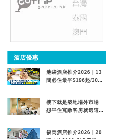
酒店優惠
池袋酒店推介2026｜13
間必住最平$196起/30秒
到車站/免費碳酸溫泉
樓下就是築地場外市場
想平住寬敞客房就選這間
東京酒店
福岡酒店推介2026｜20