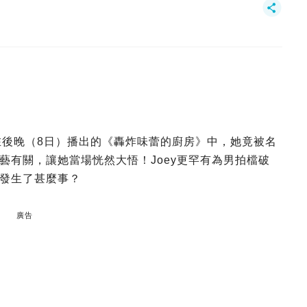
在後晚（8日）播出的《轟炸味蕾的廚房》中，她竟被名
藝有關，讓她當場恍然大悟！Joey更罕有為男拍檔破
發生了甚麼事？
廣告