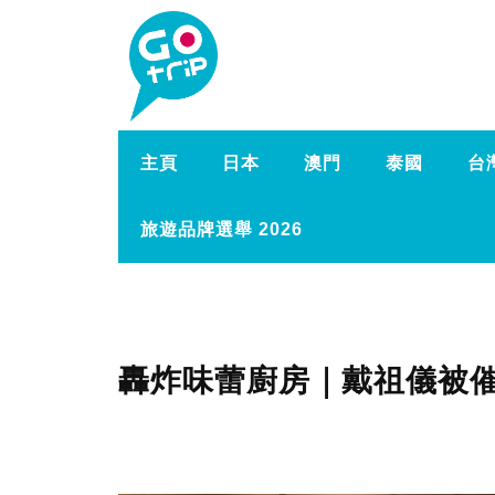
主頁
日本
澳門
泰國
台
旅遊品牌選舉 2026
轟炸味蕾廚房｜戴祖儀被