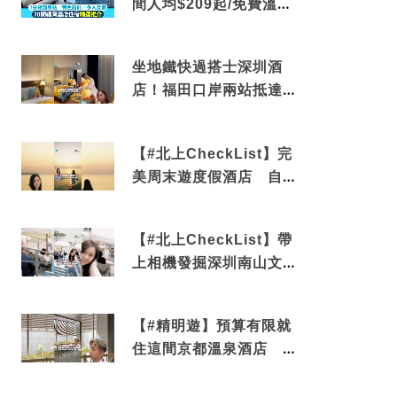
間人均$209起/免費溫泉/
近博多車站
坐地鐵快過搭士深圳酒
店！福田口岸兩站抵達
還有免費烘洗服務
【#北上CheckList】完
美周末遊度假酒店 自帶
電影院 必打卡深圳膠囊
列車
【#北上CheckList】帶
上相機發掘深圳南山文藝
角落 2天1夜住進海景套
房享受私人時光
【#精明遊】預算有限就
住這間京都溫泉酒店 車
站行5分鐘可達 必吃自助
早餐