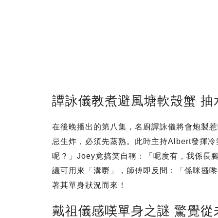
譚詠儀教煮避風塘軟殼蟹 抽
在後晚播出的第八集，名廚譚詠儀將會炮製惹
忌生炸，必須先蒸熟。此時主持Albert發
呢？」Joey竟搞笑自稱：「呢度有，我係長
議可用來「溝嘢」，師傅即反問：「係咪攞嚟
著其單身狀況而來！
戴祖儀感嘆單身之謎 驚覺從