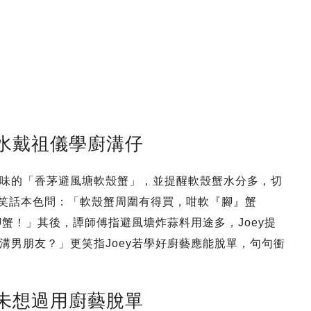
水戴祖儀學廚溝仔
味的「香茅避風塘軟殼蟹」，並提醒軟殼蟹水分多，切
揮冷笑話本色問：「軟殼蟹周圍有得買，咁軟『腳』蟹
腳蟹！」其後，譚師傅指避風塘炸蒜料用途多，Joey提
溝男朋友？」更笑指Joey若學好廚藝應能脫單，句句衝
未想過用廚藝脫單