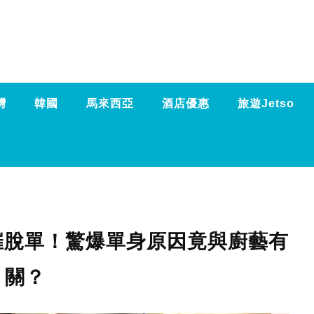
灣
韓國
馬來西亞
酒店優惠
旅遊Jetso
催脫單！驚爆單身原因竟與廚藝有
關？