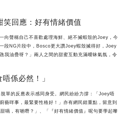
 甜笑回應：好有情緒價值
。一向聲稱自己不喜歡處理海鮮、絕不搣蝦殼的Joey，今
段NG片段中，Bosco更大讚Joey蝦殼搣得好，Joey
氹我油疊呀？」兩人之間的甜蜜互動充滿曖昧氣氛，令
食唔係必然！」
谷脫單的反應表示感同身受。網民紛紛力撐：「Joey唔
廚藝咩事，最緊要性格好！」亦有網民錯重點，留意到
個互動好甜喎，有啲嘢？」、「『好有情緒價值』呢句要學起嚟