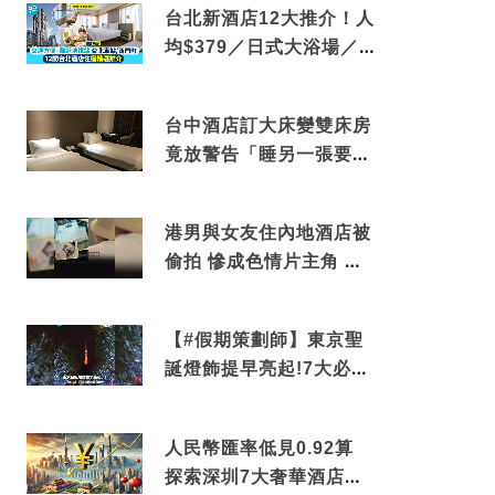
台北新酒店12大推介！人
均$379／日式大浴場／1
分鐘到捷運／米芝蓮推介
台中酒店訂大床變雙床房
竟放警告「睡另一張要加
錢」網民：好孤寒
港男與女友住內地酒店被
偷拍 慘成色情片主角 鏡
頭位置曝光 逾180間酒店
中招
【#假期策劃師】東京聖
誕燈飾提早亮起!7大必去
打卡點 快把路線收藏吧
人民幣匯率低見0.92算
探索深圳7大奢華酒店體