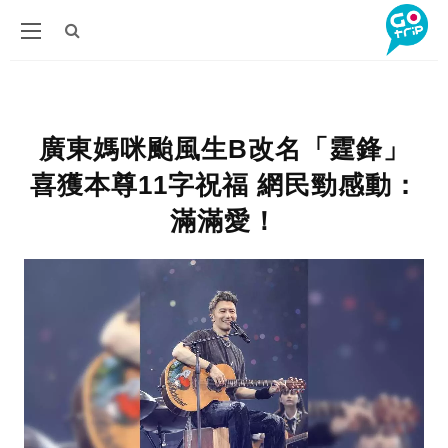
廣東媽咪颱風生B改名「霆鋒」
喜獲本尊11字祝福 網民勁感動：
滿滿愛！