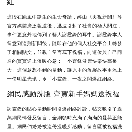
紅
這段在颱風中誕生的生命奇蹟，經由《央視新聞》等
官方媒體廣泛報道後，迅速引起了社會的極大關注，
事件更意外地傳到了藝人謝霆鋒的耳中。謝霆鋒本人
留意到這則新聞後，隨即在他的個人社交平台上轉發
了相關貼文，並親自留言寫下祝福，向這位與自己同
名的寶寶送上溫暖心意：「小霆鋒健康快樂快高長
大」這個意想不到的舉動，讓原本的溫馨故事更添上
一份明星光環，令「小霆鋒」一夜之間爆紅網絡。
網民感動洗版 齊賀新手媽媽送祝福
謝霆鋒的貼心舉動瞬間引爆網絡討論，帖文吸引了過
萬網民轉發及留言，全網頓時充滿了滿滿的愛與正能
量。網民們紛紛被這份溫暖所感動，留言區被祝福洗