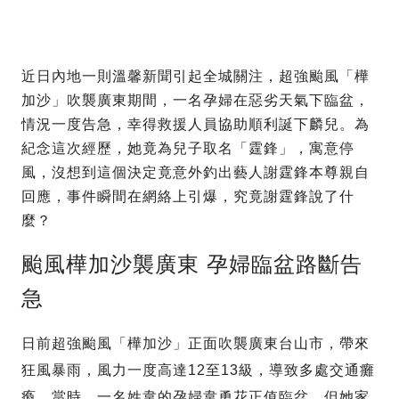
近日內地一則溫馨新聞引起全城關注，超強颱風「樺
加沙」吹襲廣東期間，一名孕婦在惡劣天氣下臨盆，
情況一度告急，幸得救援人員協助順利誕下麟兒。為
紀念這次經歷，她竟為兒子取名「霆鋒」，寓意停
風，沒想到這個決定竟意外釣出藝人謝霆鋒本尊親自
回應，事件瞬間在網絡上引爆，究竟謝霆鋒說了什
麼？
颱風樺加沙襲廣東 孕婦臨盆路斷告
急
日前超強颱風「樺加沙」正面吹襲廣東台山市，帶來
狂風暴雨，風力一度高達12至13級，導致多處交通癱
瘓。當時，一名姓韋的孕婦韋勇花正值臨盆，但她家