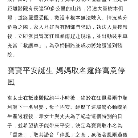
距離醫院有長達50多公里的山路，沿途大量樹木倒
塌，道路嚴重受阻，救護車根本無法駛入。情況萬分
危急之際，家人只好向有關部門求助，執法人員接報
後，立即派員冒著狂風暴雨趕赴現場，並出動裝甲車
充當「救護車」，為孕婦開路並成功將她護送到醫
院。
寶寶平安誕生 媽媽取名霆鋒寓意停
風
韋女士在抵達醫院約半小時後，終於在狂風暴雨中順
利誕下一名男嬰，母子均安。經歷了這場驚心動魄的
生產過程後，韋女士與丈夫為了紀念這個特別的日
子，並希望孩子能帶來平安，決定為寶寶取小名為
「霆鋒」，取其諧音「停風」之意，象徵著風雨過後