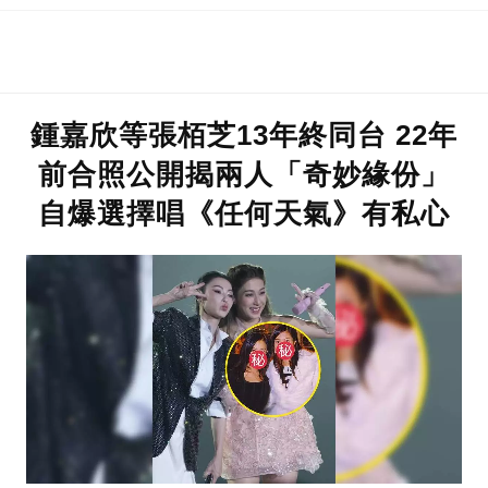
鍾嘉欣等張栢芝13年終同台 22年
前合照公開揭兩人「奇妙緣份」
自爆選擇唱《任何天氣》有私心