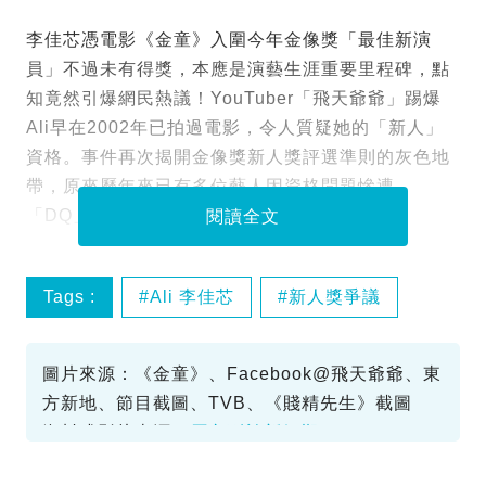
李佳芯憑電影《金童》入圍今年金像獎「最佳新演
員」不過未有得獎，本應是演藝生涯重要里程碑，點
知竟然引爆網民熱議！YouTuber「飛天爺爺」踢爆
Ali早在2002年已拍過電影，令人質疑她的「新人」
資格。事件再次揭開金像獎新人獎評選準則的灰色地
帶，原來歷年來已有多位藝人因資格問題慘遭
「DQ」，成為影壇熱話！
閱讀全文
Tags :
Ali 李佳芯
新人獎爭議
金像獎
圖片來源：《金童》、Facebook@飛天爺爺、東
方新地、節目截圖、TVB、《賤精先生》截圖
資料或影片來源：
原文刊於新假期