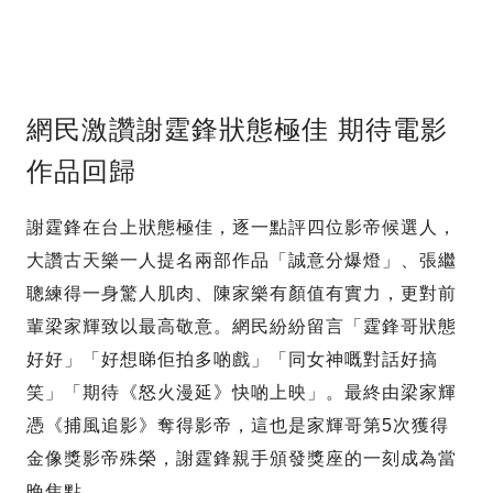
網民激讚謝霆鋒狀態極佳 期待電影
作品回歸
謝霆鋒在台上狀態極佳，逐一點評四位影帝候選人，
大讚古天樂一人提名兩部作品「誠意分爆燈」、張繼
聰練得一身驚人肌肉、陳家樂有顏值有實力，更對前
輩梁家輝致以最高敬意。網民紛紛留言「霆鋒哥狀態
好好」「好想睇佢拍多啲戲」「同女神嘅對話好搞
笑」「期待《怒火漫延》快啲上映」。最終由梁家輝
憑《捕風追影》奪得影帝，這也是家輝哥第5次獲得
金像獎影帝殊榮，謝霆鋒親手頒發獎座的一刻成為當
晚焦點。