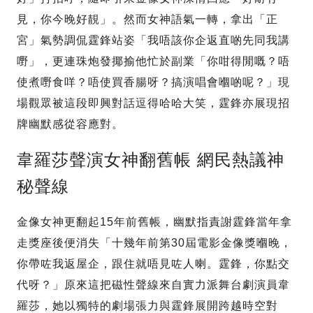
見，你今晚好靚」。然而女神語氣一轉，拿出「正
宮」氣勢調侃霆鋒站姿「我唔該你企返直啲先同我講
嘢」，更連珠炮發揶揄他忙於副業「你咁得閒嘅？唔
使煮嘢食咩？唔使買香腸呀？搞演唱會嗰啲呢？」現
場觀眾被這段即興對話逗得哈哈大笑，霆鋒亦展現招
牌幽默感從容應對。
韋羅莎聲演女神翻舊帳 網民熱議神
秘聲線
金像女神更翻起15年前舊帳，幽默指責謝霆鋒當年拿
走獎座後便消失「十幾年前第30屆電影金像獎嗰晚，
你帶咗我返屋企，跟住就唔見咗人喇。霆鋒，你點交
代呀？」原來這把磁性聲線來自實力派舞台劇演員韋
羅莎，她以獨特的劇場張力與霆鋒展開跨越時空對