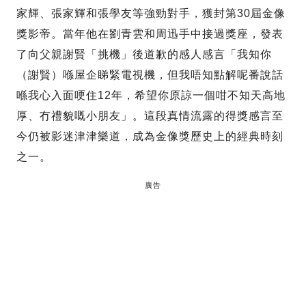
家輝、張家輝和張學友等強勁對手，獲封第30屆金像
獎影帝。當年他在劉青雲和周迅手中接過獎座，發表
了向父親謝賢「挑機」後道歉的感人感言「我知你
（謝賢）喺屋企睇緊電視機，但我唔知點解呢番說話
喺我心入面哽住12年，希望你原諒一個咁不知天高地
厚、冇禮貌嘅小朋友」。這段真情流露的得獎感言至
今仍被影迷津津樂道，成為金像獎歷史上的經典時刻
之一。
廣告