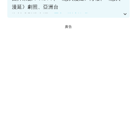
漫延》劇照、亞洲台
資料或影片來源：
原文刊於新假期
廣告