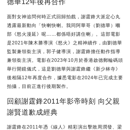
德華12年後再合作
面對女神追問何時正式回歸拍戲，謝霆鋒大派定心丸
透露最新動向「快喇快喇。我同阿華哥（劉德華）嗰
部《怒火漫延》呢……都係唔好講住喇」。這部電影
是2021年陳木勝導演《怒火》之精神續作，由劉德華
監製兼領銜主演，郭子健導演，謝霆鋒擔任動作指導
兼領銜主演。電影在2023年10月於香港啟德郵輪碼頭
舉行開鏡儀式，這是劉德華與謝霆鋒繼《新少林寺》
後相隔12年再度合作，據悉電影在2024年已完成主要
拍攝，目前正進行後期製作。
回顧謝霆鋒2011年影帝時刻 向父親
謝賢道歉成經典
謝霆鋒在2011年憑《線人》精彩演出擊敗周潤發、梁