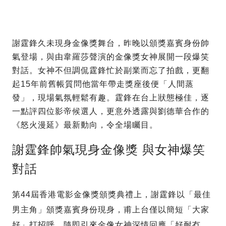
謝霆鋒久未現身金像獎舞台，昨晚以頒獎嘉賓身份帥
氣登場，與由韋羅莎聲演的金像獎女神展開一段爆笑
對話。女神不但調侃霆鋒忙於副業而忘了拍戲，更翻
起15年前舊帳質問他當年帶走獎座後便「人間蒸
發」，現場氣氛輕鬆有趣。霆鋒在台上狀態極佳，逐
一點評四位影帝候選人，更意外透露與劉德華合作的
《怒火漫延》最新動向，令全場矚目。
謝霆鋒帥氣現身金像獎 與女神爆笑
對話
第44屆香港電影金像獎頒獎典禮上，謝霆鋒以「最佳
男主角」頒獎嘉賓身份現身，甫上台僅以簡短「大家
好」打招呼，隨即引來金像女神深情回應「好耐冇