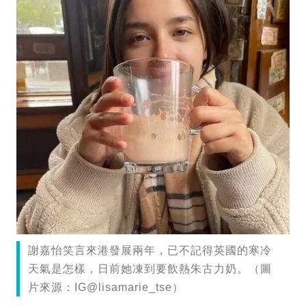
謝嘉怡笑言來港發展兩年，已不記得英國的寒冷
天氣是怎樣，日前她凍到要飲熱朱古力奶。（圖
片來源：IG@lisamarie_tse）