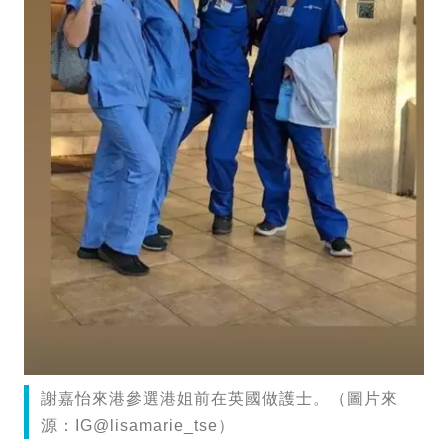
謝嘉怡來港參選港姐前在英國做護士。（圖片來
源：IG@lisamarie_tse）