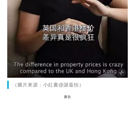
（圖片來源：小紅書@謝嘉怡）
廣告