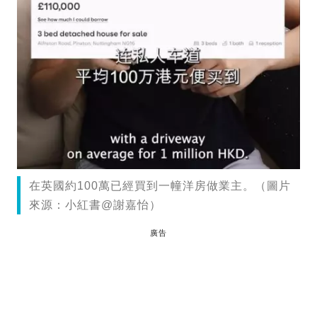
在英國約100萬已經買到一幢洋房做業主。（圖片
來源：小紅書@謝嘉怡）
廣告