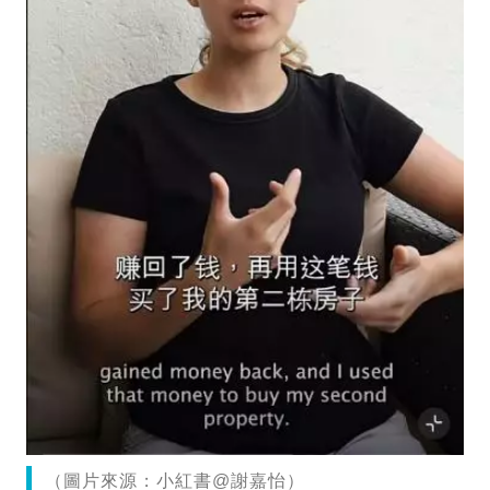
（圖片來源：小紅書@謝嘉怡）