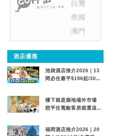
酒店優惠
池袋酒店推介2026｜13
間必住最平$196起/30秒
到車站/免費碳酸溫泉
樓下就是築地場外市場
想平住寬敞客房就選這間
東京酒店
福岡酒店推介2026｜20