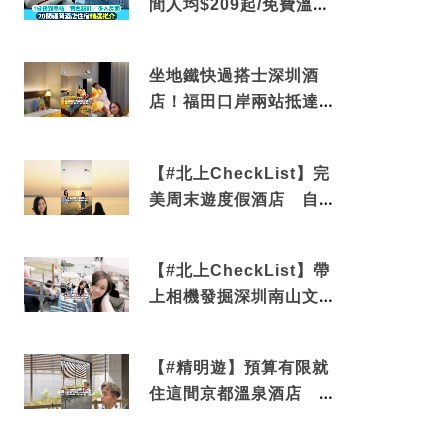
間人均$209起/免費溫泉/
近博多車站
坐地鐵快過搭士深圳酒
店！福田口岸兩站抵達
還有免費烘洗服務
【#北上CheckList】完
美周末遊度假酒店 自帶
電影院 必打卡深圳膠囊
列車
【#北上CheckList】帶
上相機發掘深圳南山文藝
角落 2天1夜住進海景套
房享受私人時光
【#精明遊】預算有限就
住這間京都溫泉酒店 車
站行5分鐘可達 必吃自助
早餐