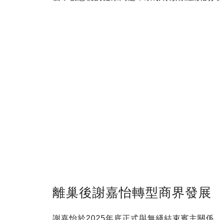
離巢後謝嘉怡轉型商界發展
謝嘉怡於2025年底正式與無綫結束賓主關