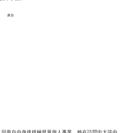
廣告
係，回復自由身後積極發展個人事業。她在訪問中大談由