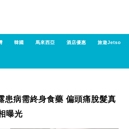
灣
韓國
馬來西亞
酒店優惠
旅遊Jetso
露患病需終身食藥 偏頭痛脫髮真
相曝光