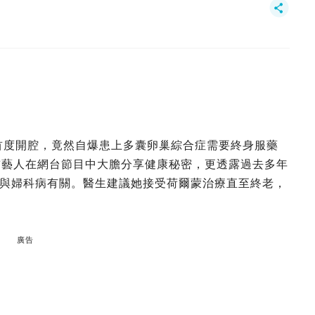
巢後首度開腔，竟然自爆患上多囊卵巢綜合症需要終身服藥
前藝人在網台節目中大膽分享健康秘密，更透露過去多年
與婦科病有關。醫生建議她接受荷爾蒙治療直至終老，
廣告