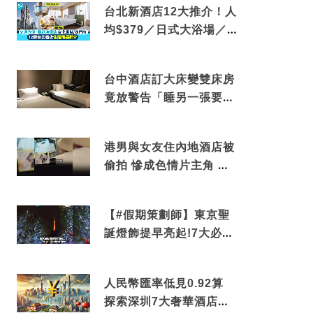
台北新酒店12大推介！人
均$379／日式大浴場／1
分鐘到捷運／米芝蓮推介
台中酒店訂大床變雙床房
竟放警告「睡另一張要加
錢」網民：好孤寒
港男與女友住內地酒店被
偷拍 慘成色情片主角 鏡
頭位置曝光 逾180間酒店
中招
【#假期策劃師】東京聖
誕燈飾提早亮起!7大必去
打卡點 快把路線收藏吧
人民幣匯率低見0.92算
探索深圳7大奢華酒店體