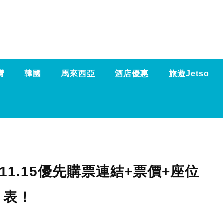
灣
韓國
馬來西亞
酒店優惠
旅遊Jetso
11.15優先購票連結+票價+座位
表！