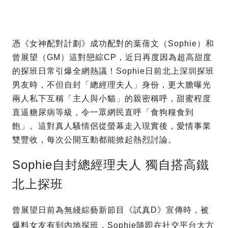
憑《女神配對計劃》成功配對的葉蒨文（Sophie）和
曾展望（GM）這對戀綜CP，近日再度因為超高甜度
的探班日常引爆全網熱議！Sophie日前北上深圳探班
男友時，不但自封「總經理夫人」身份，更大膽曝光
兩人私下互稱「主人與小貓」的親密稱呼，甜蜜程度
直逼糖尿病等級，令一眾網民直呼「食狗糧食到
飽」。這對真人騷情侶從螢幕走入現實後，愛情事業
雙豐收，每次公開互動都能掀起熱烈討論。
Sophie自封總經理夫人 獨自搭高鐵
北上探班
曾展望日前為無綫綜藝新節目《試真D》宣傳時，被
爆料女友有到內地探班，Sophie隨即在社交平台大方