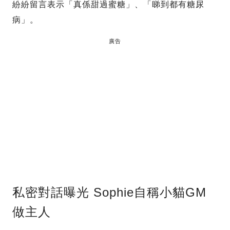
紛紛留言表示「真係甜過蜜糖」、「睇到都有糖尿
病」。
廣告
私密對話曝光 Sophie自稱小貓GM
做主人