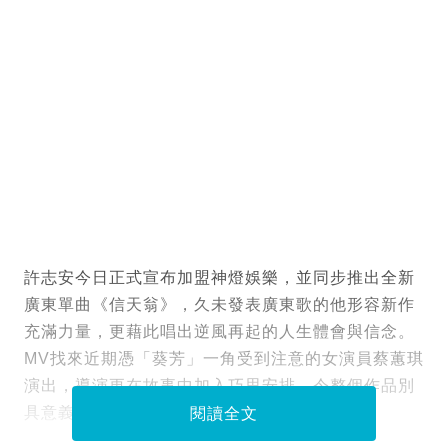
許志安今日正式宣布加盟神燈娛樂，並同步推出全新
廣東單曲《信天翁》，久未發表廣東歌的他形容新作
充滿力量，更藉此唱出逆風再起的人生體會與信念。
MV找來近期憑「葵芳」一角受到注意的女演員蔡蕙琪
演出，導演更在故事中加入巧思安排，令整個作品別
具意義。
閱讀全文