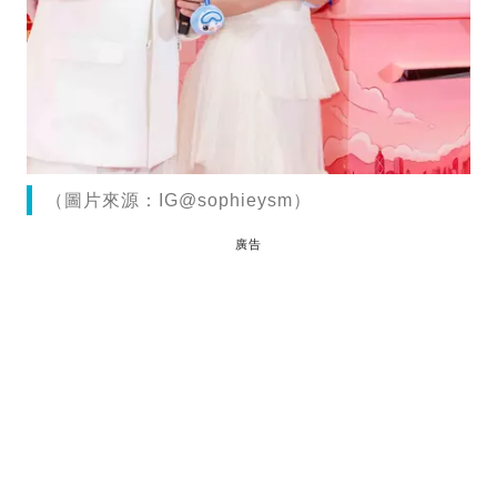
（圖片來源：IG@sophieysm）
廣告