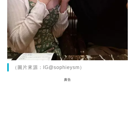
（圖片來源：IG@sophieysm）
廣告