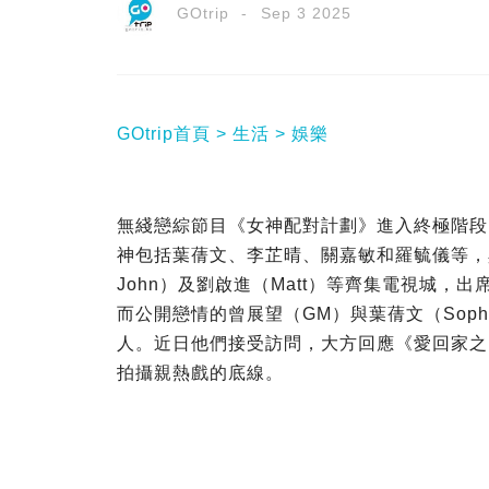
GOtrip
Sep 3 2025
GOtrip首頁
生活
娛樂
無綫戀綜節目《女神配對計劃》進入終極階段
神包括葉蒨文、李芷晴、關嘉敏和羅毓儀等，
John）及劉啟進（Matt）等齊集電視城，
而公開戀情的曾展望（GM）與葉蒨文（Sop
人。近日他們接受訪問，大方回應《愛回家之
拍攝親熱戲的底線。