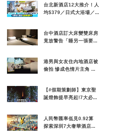
台北新酒店12大推介！人
均$379／日式大浴場／1
分鐘到捷運／米芝蓮推介
台中酒店訂大床變雙床房
竟放警告「睡另一張要加
錢」網民：好孤寒
港男與女友住內地酒店被
偷拍 慘成色情片主角 鏡
頭位置曝光 逾180間酒店
中招
【#假期策劃師】東京聖
誕燈飾提早亮起!7大必去
打卡點 快把路線收藏吧
人民幣匯率低見0.92算
探索深圳7大奢華酒店體