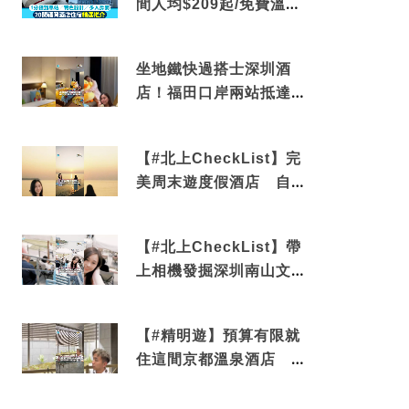
間人均$209起/免費溫泉/
近博多車站
坐地鐵快過搭士深圳酒
店！福田口岸兩站抵達
還有免費烘洗服務
【#北上CheckList】完
美周末遊度假酒店 自帶
電影院 必打卡深圳膠囊
列車
【#北上CheckList】帶
上相機發掘深圳南山文藝
角落 2天1夜住進海景套
房享受私人時光
【#精明遊】預算有限就
住這間京都溫泉酒店 車
站行5分鐘可達 必吃自助
早餐