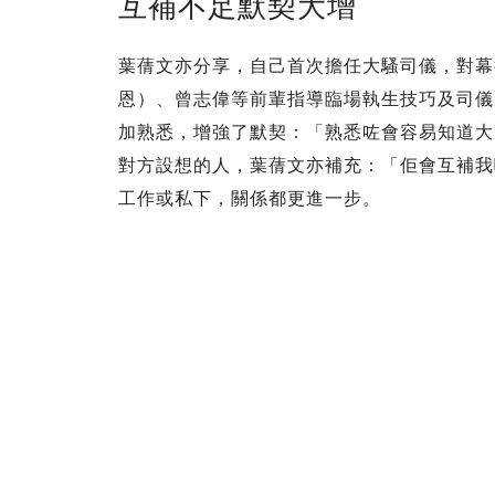
互補不足默契大增
葉蒨文亦分享，自己首次擔任大騷司儀，對幕後
恩）、曾志偉等前輩指導臨場執生技巧及司儀
加熟悉，增強了默契：「熟悉咗會容易知道大
對方設想的人，葉蒨文亦補充：「佢會互補我
工作或私下，關係都更進一步。