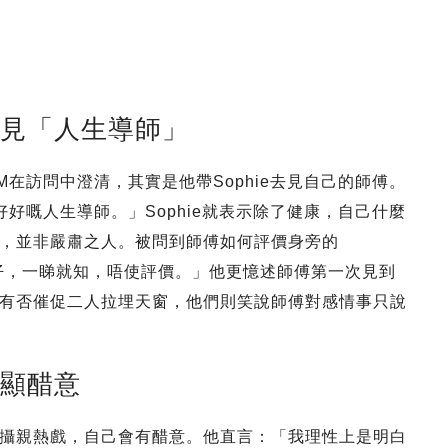
文見「人生導師」
在訪問中澄清，其實是他帶Sophie去見自己的師傅。
好嘅人生導師。」Sophie就表示除了健康，自己什麼
，並非嚴肅之人。被問到師傅如何評價身旁的
女仔，一睇就知，唔使評價。」他更憶述師傅第一次見到
有否催促二人拉埋天窗，他們則笑說師傅對感情事只說
露顯醋意
攝親熱戲，自己會有醋意。他直言：「我理性上是明白