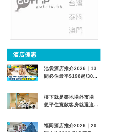
酒店優惠
池袋酒店推介2026｜13
間必住最平$196起/30秒
到車站/免費碳酸溫泉
樓下就是築地場外市場
想平住寬敞客房就選這間
東京酒店
福岡酒店推介2026｜20