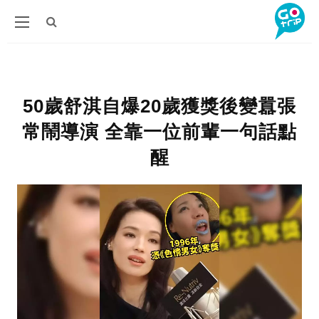
50歲舒淇自爆20歲獲獎後變囂張
常鬧導演 全靠一位前輩一句話點
醒