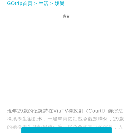
GOtrip首頁
生活
娛樂
廣告
現年29歲的伍詠詩在ViuTV律政劇《Court!》飾演法
律系學生梁凱琳，一場車內搭訕戲令觀眾嘩然，29歲
的她從學生妹蛻變成可演大膽角色的實力派演員，入