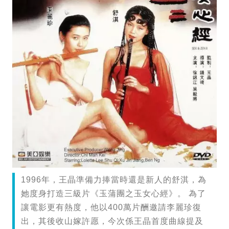
1996年，王晶準備力捧當時還是新人的舒淇，為
她度身打造三級片《玉蒲團之玉女心經》。 為了
讓電影更有熱度，他以400萬片酬邀請李麗珍復
出，其後收山嫁許愿，今次係王晶首度曲線提及