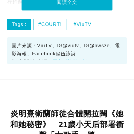
行超過10年的經歷比想像中精彩。
閱讀全文
Tags :
COURT!
ViuTV
伍詠詩
圖片來源：ViuTV、IG@viutv、IG@nwsze、電
影海報、Facebook@伍詠詩
資料或影片來源：
原文刊於新假期
炎明熹衛蘭師徒合體開拉闊《她
和她秘密》 21歲小天后部署衝