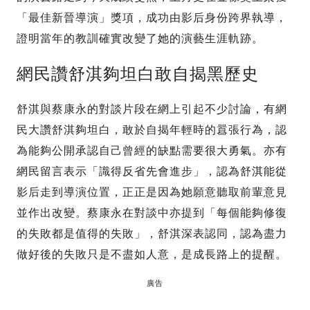
「最佳新晉導演」獎項，成功由影后身份跨界執導，
證明當年的教訓確實改變了她的演藝生涯軌跡。
網民讚舒淇夠坦白敢自揭黑歷史
舒淇與蔡康永的對談片段在網上引起不少討論，有網
民大讚舒淇夠坦白，敢於自揭年輕時的囂張行為，認
為能夠公開承認自己曾經的缺點需要很大勇氣。亦有
網民留言表示「識得反省先會進步」，認為舒淇能從
影后走到導演位置，正正是因為她願意聽取前輩意見
並作出改變。蔡康永在對談中亦提到「每個能夠修復
的失敗都是值得的失敗」，舒淇深表認同，認為盡力
做好後的失敗只是不盡如人意，是成長路上的提醒。
廣告