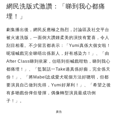
網民洗版式激讚：「睇到我心都痛
埋！」
劇集播出後，網民反應極之熱烈，討論區及社交平台
被火速洗版，一面倒大讚鍾柔美的演技有驚喜，令人
刮目相看。不少留言都表示：「Yumi真係大個女啦！
呢場喊戲完全睇唔出係新人，好有感染力！」、「由
After Class睇到依家，估唔到佢喊戲咁勁，睇到我心
都痛埋！」、「監製話一Take過真係好癲，完全係天
份！」、「將Mabel諗成愛犬呢個方法好聰明，但都
要演員自己做到先得，Yumi好犀利！」、「希望之後
有多啲戲份俾佢發揮，偶像轉型演員最成功例
子！」。
廣告