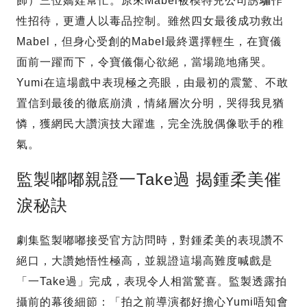
飾）三位嬌娃幫忙。原來Mabel被模特兒公司誘騙作
性招待，更遭人以毒品控制。雖然四女最後成功救出
Mabel，但身心受創的Mabel最終選擇輕生，在寶儀
面前一躍而下，令寶儀傷心欲絕，當場跪地痛哭。
Yumi在這場戲中表現極之亮眼，由最初的震驚、不敢
置信到最後的徹底崩潰，情緒層次分明，哭得我見猶
憐，獲網民大讚演技大躍進，完全洗脫偶像歌手的稚
氣。
監製嘟嘟親證一Take過 揭鍾柔美催
淚秘訣
劇集監製嘟嘟接受官方訪問時，對鍾柔美的表現讚不
絕口，大讚她悟性極高，並親證這場高難度喊戲是
「一Take過」完成，表現令人相當驚喜。監製透露拍
攝前的幕後細節：「拍之前導演都好擔心Yumi唔知會