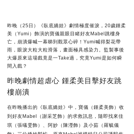
昨晚（25日）《臥底嬌娃》劇情極度催淚，20歲鍾柔
美（Yumi）飾演的寶儀親眼目睹好友Mabel跳樓身
亡，崩潰爆喊一幕睇到觀眾心碎！Yumi喊得梨花帶
雨，眼淚大粒大粒滑落，畫面極具感染力。監製事後
大爆原來這場戲竟是一Take過，究竟Yumi是如何瞬
間入戲？
昨晚劇情超虐心 鍾柔美目擊好友跳
樓崩潰
在昨晚播出的《臥底嬌娃》中，寶儀（鍾柔美飾）收
到好友Mabel（謝采芝飾）的求救訊息，隨即找來佳
琪（張㬢雯飾）、阿妙（陳瀅飾）及小茹（羅毓儀