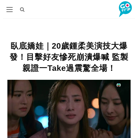
臥底嬌娃｜20歲鍾柔美演技大爆
發！目擊好友慘死崩潰爆喊 監製
親證一Take過震驚全場！