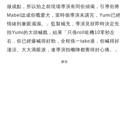
做成點，所以拍之前現場導演有同佢傾偈，引導佢將
Mabel諗成佢嘅愛犬，當時個導演未講完，Yumi已經
情緒到兼眼濕濕。」監製補充，導演見狀即時決定先
拍Yumi的大頭喊戲，結果「只係roll咗機10零秒左
右，佢已經爆喊得好勁，全程係一take過，佢喊得好
淒涼、大大滴眼淚，連導演拍嗰陣都覺得好心痛。」
廣告