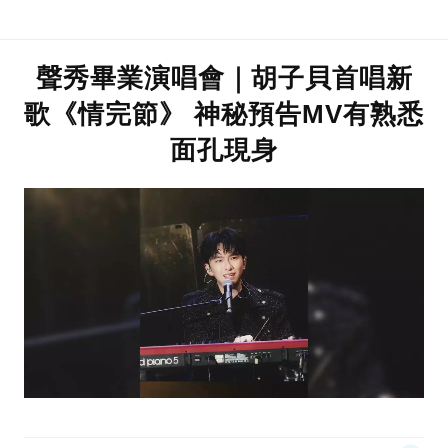
聲秀畢業演唱會｜胡子貝首唱新
歌《情完節》 神秘預告MV有熟悉
面孔現身