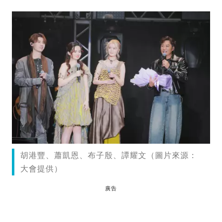
胡港豐、蕭凱恩、布子殷、譚耀文（圖片來源：
大會提供）
廣告