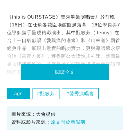
《this is OURSTAGE》聲秀畢業演唱會》於前晚
（18日）在旺角麥花臣場館圓滿落幕，16位學員與7
位導師攜手呈現精彩演出。其中甄敏芳（Jenny）在
台上一口氣獻唱《愛與痛的邊緣》和《山林道》兩首
經典作品，展現出紮實的唱功實力，更與導師蘇永康
合唱《來夜方長》，獲得阿公大讚進步神速。然而最
令人津津樂道的，竟然是她在演唱會後接受傳媒訪問
時的驚人金句，瞬間成為全場焦點。
閱讀全文
Tags :
甄敏芳
聲秀演唱會
蘇永康
圖片來源：大會提供
資料或影片來源：
原文刊於新假期