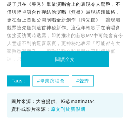
胡子貝在《聲秀》畢業演唱會上的表現令人驚艷，不
僅與陸卓謙合作彈結他演唱《無盡》展現搖滾風格，
更在台上首度公開演唱全新創作《情完節》，讓現場
觀眾搶先聽到這首神秘新作。這位年輕歌手在演唱會
後接受訪問時透露，即將推出的新歌MV中可能會有令
人意想不到的驚喜嘉賓，更神秘地表示「可能都有大
家熟悉嘅面孔」，但對於歌名和具體內容則保持低
調，只是提醒歌迷要密切留意。
閱讀全文
Tags :
畢業演唱會
聲秀
胡子貝
圖片來源：大會提供、IG@mattinata4
資料或影片來源：
原文刊於新假期