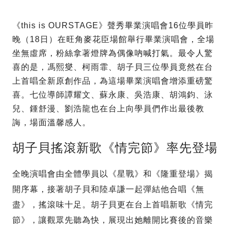
《this is OURSTAGE》聲秀畢業演唱會16位學員昨
晚（18日）在旺角麥花臣場館舉行畢業演唱會，全場
坐無虛席，粉絲拿著燈牌為偶像吶喊打氣。最令人驚
喜的是，馮熙燮、柯雨霏、胡子貝三位學員竟然在台
上首唱全新原創作品，為這場畢業演唱會增添重磅驚
喜。七位導師譚耀文、蘇永康、吳浩康、胡鴻鈞、泳
兒、鍾舒漫、劉浩龍也在台上向學員們作出最後教
誨，場面溫馨感人。
胡子貝搖滾新歌《情完節》率先登場
全晚演唱會由全體學員以《星戰》和《隆重登場》揭
開序幕，接著胡子貝和陸卓謙一起彈結他合唱《無
盡》，搖滾味十足。胡子貝更在台上首唱新歌《情完
節》，讓觀眾先聽為快，展現出她離開比賽後的音樂