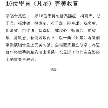
16位學員《凡星》完美收官
演唱會尾聲，一眾16位學員包括馮熙燮、柯雨霏、胡
子貝、張津銘、徐惠晴、布子殷、陸卓謙、冼奕瑜、
胡港豐、司徒泆、陳卓怡、林潔心、甄敏芳、周智
敏、蕭凱恩、穎喬齊聚台上，以一曲《凡星》為這個
畢業演唱會畫上完美句號。全場觀眾起立鼓掌，為這
群年輕歌手的精彩演出喝采，也見證了他們在音樂路
上的重要里程碑。
廣告