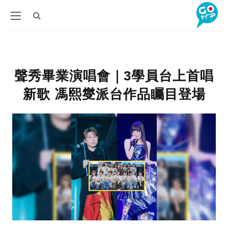
聲秀畢業演唱會｜3學員台上首唱
新歌 馮熙燮派台作品矚目登場