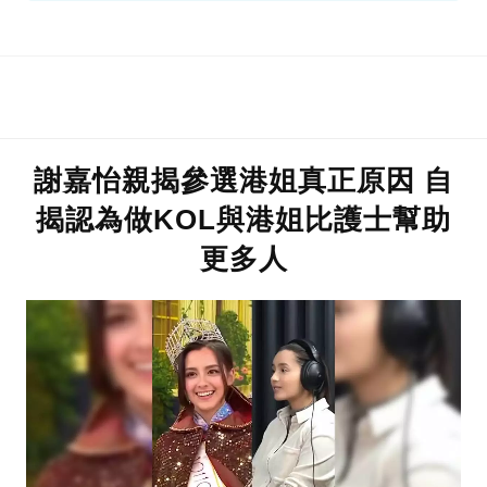
謝嘉怡親揭參選港姐真正原因 自
揭認為做KOL與港姐比護士幫助
更多人