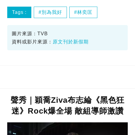
Tags :
別為我好
林奕匡
柯雨霏
歌手助力戰
圖片來源：TVB
資料或影片來源：
原文刊於新假期
聲秀｜穎喬Ziva布志綸《黑色狂
迷》Rock爆全場 敵組導師激讚