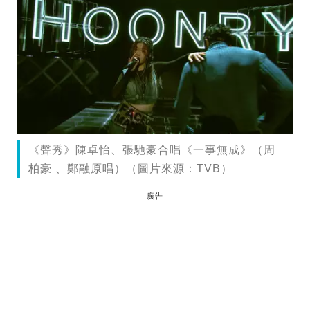
《聲秀》陳卓怡、張馳豪合唱《一事無成》（周
柏豪 、鄭融原唱）（圖片來源：TVB）
廣告