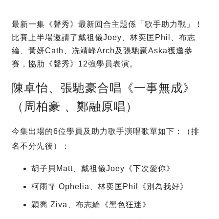
最新一集《聲秀》最新回合主題係「歌手助力戰」！
比賽上半場邀請了戴祖儀Joey、林奕匡Phil、布志
綸、黃妍Cath、冼靖峰Arch及張馳豪Aska獲邀參
賽，協肋《聲秀》12強學員表演。
陳卓怡、張馳豪合唱《一事無成》
（周柏豪 、鄭融原唱）
今集出場的6位學員及助力歌手演唱歌單如下：（排
名不分先後）：
胡子貝Matt、戴祖儀Joey《下次愛你》
柯雨霏 Ophelia、林奕匡Phil《別為我好》
穎喬 Ziva、布志綸《黑色狂迷》