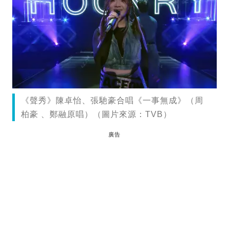
《聲秀》陳卓怡、張馳豪合唱《一事無成》（周
柏豪 、鄭融原唱）（圖片來源：TVB）
廣告