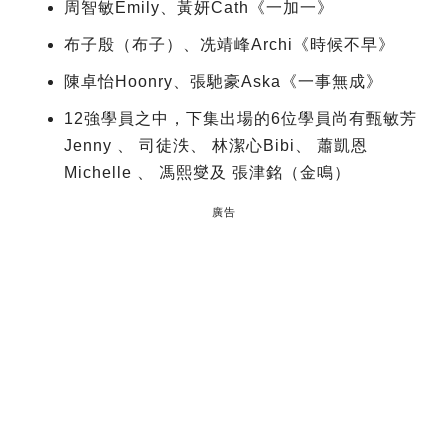
周智敏Emily、黃妍Cath《一加一》
布子殷（布子）、冼靖峰Archi《時候不早》
陳卓怡Hoonry、張馳豪Aska《一事無成》
12強學員之中，下集出場的6位學員尚有甄敏芳
Jenny 、 司徒泆、 林潔心Bibi、 蕭凱恩
Michelle 、 馮熙燮及 張津銘（金鳴）
廣告