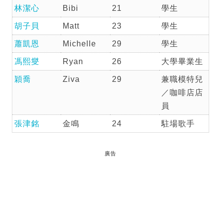
林潔心
Bibi
21
學生
胡子貝
Matt
23
學生
蕭凱恩
Michelle
29
學生
馮熙燮
Ryan
26
大學畢業生
穎喬
Ziva
29
兼職模特兒
／咖啡店店
員
張津銘
金鳴
24
駐場歌手
廣告