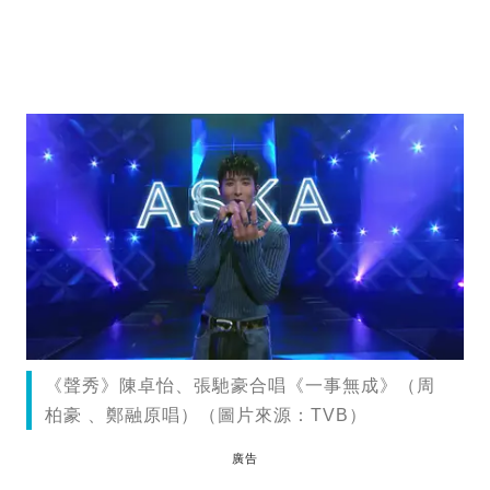
《聲秀》陳卓怡、張馳豪合唱《一事無成》（周
柏豪 、鄭融原唱）（圖片來源：TVB）
廣告