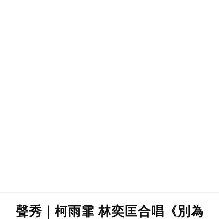
聲秀｜柯雨霏 林奕匡合唱《別為