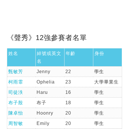
《聲秀》12強參賽者名單
姓名
綽號或英文
年齡
身份
名
甄敏芳
Jenny
22
學生
柯雨霏
Ophelia
23
大學畢業生
司徒泆
Haru
16
學生
布子殷
布子
18
學生
陳卓怡
Hoonry
20
學生
周智敏
Emily
20
學生