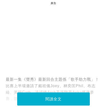
廣告
最新一集《聲秀》最新回合主題係「歌手助力戰」！
比賽上半場邀請了戴祖儀Joey、林奕匡Phil、布志
綸、黃妍Cath、冼靖峰Arch及張馳豪Aska獲邀參
賽，協肋《聲秀》12強學員表演。
閱讀全文