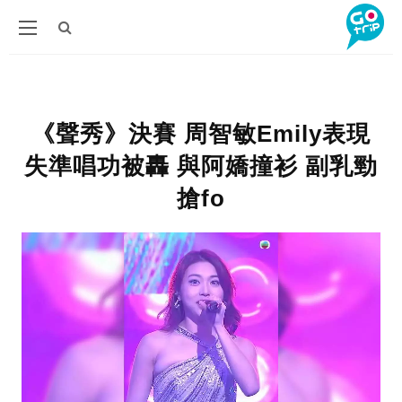
《聲秀》決賽 周智敏Emily表現
失準唱功被轟 與阿嬌撞衫 副乳勁
搶fo