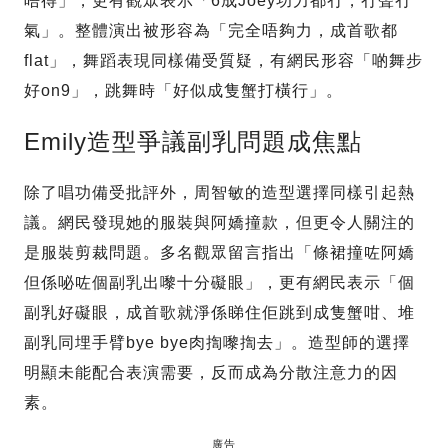
唔得」，更有觀眾表示「6成Joey功力都冇，冇聲冇
氣」。整體演出被形容為「完全唔夠力，成首歌都
flat」，舞蹈表現同樣備受質疑，有網民形容「啲舞步
好on9」，跳舞時「好似成隻蟹打橫行」。
Emily造型爭議副乳問題成焦點
除了唱功備受批評外，周智敏的造型選擇同樣引起熱
議。網民發現她的服裝與阿嬌撞款，但更令人關注的
是服裝剪裁問題。多名觀眾留言指出「條裙撞咗阿嬌
但係咇咗個副乳出嚟十分礙眼」，更有網民表示「個
副乳好礙眼，成首歌就淨係睇住佢跳到成隻蟹咁、堆
副乳同埋手臂bye bye肉揈嚟揈去」。造型師的選擇
明顯未能配合表演需要，反而成為分散注意力的因
素。
廣告