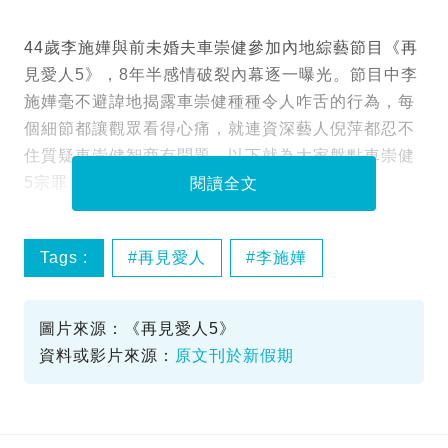
44歲李施嬅與前未婚夫車崇健參加內地綜藝節目《再
見愛人5》，8年半感情破裂內幕逐一曝光。節目中李
施嬅毫不避諱地揭露車崇健種種令人咋舌的行為，每
個細節都讓觀眾看得心痛，就連資深藝人倪萍都忍不
住質疑車崇健智商有問題，以下就為大家盤點車崇健
5宗罪！
閱讀全文
Tags :
再見愛人
李施嬅
車崇健
圖片來源：《再見愛人5》
資料或影片來源：
原文刊於新假期