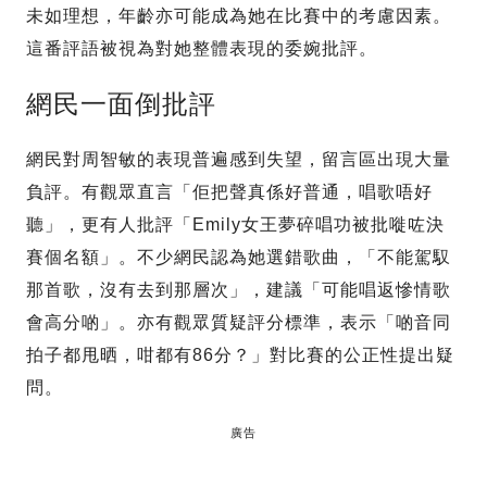
未如理想，年齡亦可能成為她在比賽中的考慮因素。
這番評語被視為對她整體表現的委婉批評。
網民一面倒批評
網民對周智敏的表現普遍感到失望，留言區出現大量
負評。有觀眾直言「佢把聲真係好普通，唱歌唔好
聽」，更有人批評「Emily女王夢碎唱功被批嘥咗決
賽個名額」。不少網民認為她選錯歌曲，「不能駕馭
那首歌，沒有去到那層次」，建議「可能唱返慘情歌
會高分啲」。亦有觀眾質疑評分標準，表示「啲音同
拍子都甩晒，咁都有86分？」對比賽的公正性提出疑
問。
廣告