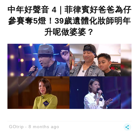
中年好聲音 4｜菲律賓好爸爸為仔
參賽奪5燈！39歲遺體化妝師明年
升呢做婆婆？
GOtrip
8 months ago