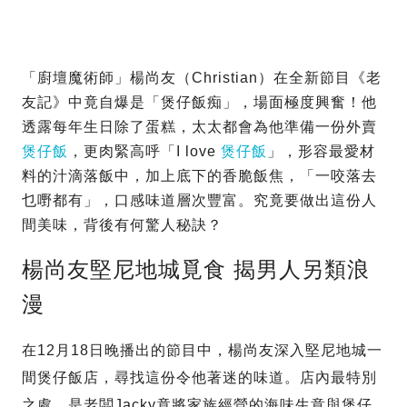
「廚壇魔術師」楊尚友（Christian）在全新節目《老
友記》中竟自爆是「煲仔飯痴」，場面極度興奮！他
透露每年生日除了蛋糕，太太都會為他準備一份外賣
煲仔飯
，更肉緊高呼「I love
煲仔飯
」，形容最愛材
料的汁滴落飯中，加上底下的香脆飯焦，「一咬落去
乜嘢都有」，口感味道層次豐富。究竟要做出這份人
間美味，背後有何驚人秘訣？
楊尚友堅尼地城覓食 揭男人另類浪
漫
在12月18日晚播出的節目中，楊尚友深入堅尼地城一
間煲仔飯店，尋找這份令他著迷的味道。店內最特別
之處，是老闆Jacky竟將家族經營的海味生意與煲仔