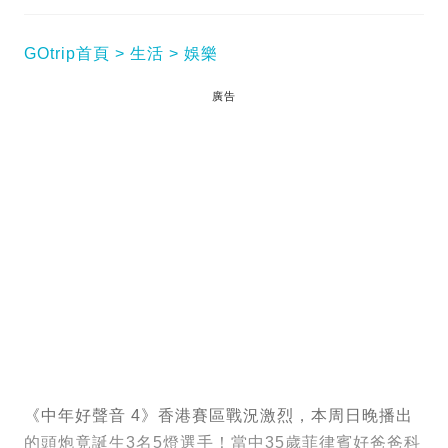
GOtrip首頁
生活
娛樂
廣告
《中年好聲音 4》香港賽區戰況激烈，本周日晚播出
的頭炮竟誕生3名5燈選手！當中35歲菲律賓好爸爸科