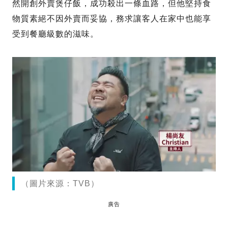
然開創外賣煲仔飯，成功殺出一條血路，但他堅持食
物質素絕不因外賣而妥協，務求讓客人在家中也能享
受到餐廳級數的滋味。
（圖片來源：TVB）
廣告