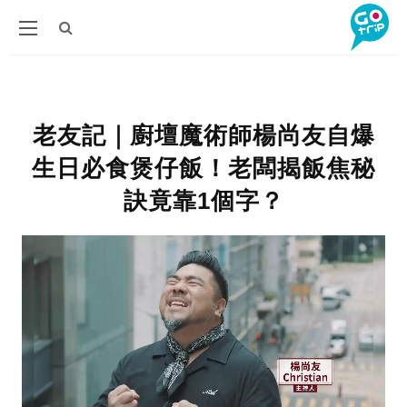
老友記｜廚壇魔術師楊尚友自爆
生日必食煲仔飯！老闆揭飯焦秘
訣竟靠1個字？