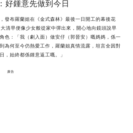
：好鍾意先做到今日
，發布羅蘭姐在《金式森林》最後一日開工的幕後花
一大清早便像少女般從家中彈出來，開心地向鏡頭說早
角色：「我（劇入面）做安仔（郭晉安）嘅媽媽，係一
到為何至今仍熱愛工作，羅蘭姐真情流露，坦言全因對
日，始終都係鍾意返工嘅。」
廣告