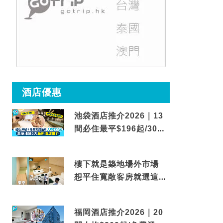
酒店優惠
池袋酒店推介2026｜13
間必住最平$196起/30秒
到車站/免費碳酸溫泉
樓下就是築地場外市場
想平住寬敞客房就選這間
東京酒店
福岡酒店推介2026｜20