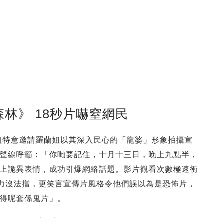
林》 18秒片嚇窒網民
劇組特意邀請羅蘭姐以其深入民心的「龍婆」形象拍攝宣
聲線呼籲：「你哋要記住，十月十三日，晚上九點半，
上詭異表情，成功引爆網絡話題。影片觀看次數極速衝
的魅力沒法擋，更笑言宣傳片風格令他們誤以為是恐怖片，
得呢套係鬼片」。