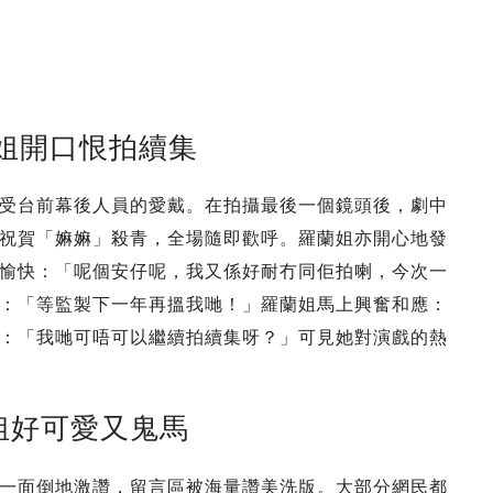
姐開口恨拍續集
受台前幕後人員的愛戴。在拍攝最後一個鏡頭後，劇中
祝賀「嫲嫲」殺青，全場隨即歡呼。羅蘭姐亦開心地發
愉快：「呢個安仔呢，我又係好耐冇同佢拍喇，今次一
：「等監製下一年再搵我哋！」羅蘭姐馬上興奮和應：
：「我哋可唔可以繼續拍續集呀？」可見她對演戲的熱
姐好可愛又鬼馬
一面倒地激讚，留言區被海量讚美洗版。大部分網民都