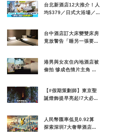
台北新酒店12大推介！人
均$379／日式大浴場／1
分鐘到捷運／米芝蓮推介
台中酒店訂大床變雙床房
竟放警告「睡另一張要加
錢」網民：好孤寒
港男與女友住內地酒店被
偷拍 慘成色情片主角 鏡
頭位置曝光 逾180間酒店
中招
【#假期策劃師】東京聖
誕燈飾提早亮起!7大必去
打卡點 快把路線收藏吧
人民幣匯率低見0.92算
探索深圳7大奢華酒店體