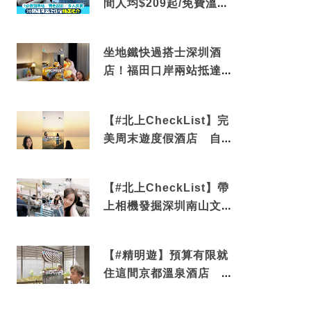
間人均$209起/免費溫泉/
近博多車站
坐地鐵快過搭士深圳酒
店！福田口岸兩站抵達
還有免費烘洗服務
【#北上CheckList】完
美周末遊度假酒店 自帶
電影院 必打卡深圳膠囊
列車
【#北上CheckList】帶
上相機發掘深圳南山文藝
角落 2天1夜住進海景套
房享受私人時光
【#精明遊】預算有限就
住這間京都溫泉酒店 車
站行5分鐘可達 必吃自助
早餐