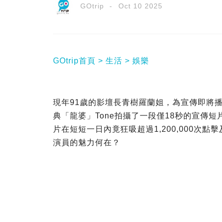
GOtrip
Oct 10 2025
GOtrip首頁
生活
娛樂
現年91歲的影壇長青樹羅蘭姐，為宣傳即將
典「龍婆」Tone拍攝了一段僅18秒的宣傳
片在短短一日內竟狂吸超過1,200,000次點
演員的魅力何在？