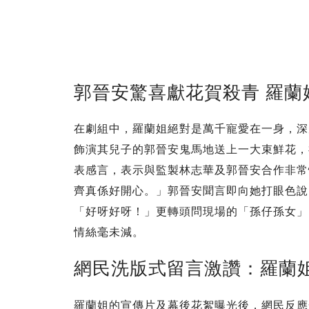
郭晉安驚喜獻花賀殺青 羅蘭
在劇組中，羅蘭姐絕對是萬千寵愛在一身，深
飾演其兒子的郭晉安鬼馬地送上一大束鮮花，
表感言，表示與監製林志華及郭晉安合作非常
齊真係好開心。」郭晉安聞言即向她打眼色說
「好呀好呀！」更轉頭問現場的「孫仔孫女」
情絲毫未減。
網民洗版式留言激讚：羅蘭
羅蘭姐的宣傳片及幕後花絮曝光後，網民反應