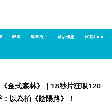
灣
韓國
馬來西亞
酒店優惠
旅遊Jetso
傳《金式森林》｜18秒片狂吸120
驚呼：以為拍《陰陽路》！