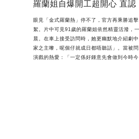
羅蘭姐自爆開工超開心 直認
眼見「金式羅蘭熱」停不了，官方再乘勝追擊
絮。片中可見91歲的羅蘭姐依然精靈活潑，
晨。在車上接受訪問時，她更幽默地介紹劇中
家之主嚟，呢個仔就成日都唔聽話」。當被問
演戲的熱愛：「一定係好鍾意先會做到今時今