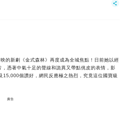
播映的新劇《金式森林》再度成為全城焦點！日前她以經
短片，憑著中氣十足的聲線和詭異又帶點佻皮的表情，影
擊及15,000個讚好，網民反應極之熱烈，究竟這位國寶級
廣告