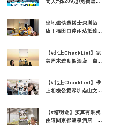
間人均$209起/免費溫泉/
近博多車站
坐地鐵快過搭士深圳酒
店！福田口岸兩站抵達
還有免費烘洗服務
【#北上CheckList】完
美周末遊度假酒店 自帶
電影院 必打卡深圳膠囊
列車
【#北上CheckList】帶
上相機發掘深圳南山文藝
角落 2天1夜住進海景套
房享受私人時光
【#精明遊】預算有限就
住這間京都溫泉酒店 車
站行5分鐘可達 必吃自助
早餐