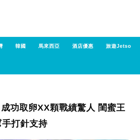
灣
韓國
馬來西亞
酒店優惠
旅遊Jetso
 成功取卵XX顆戰績驚人 閨蜜王
幫手打針支持