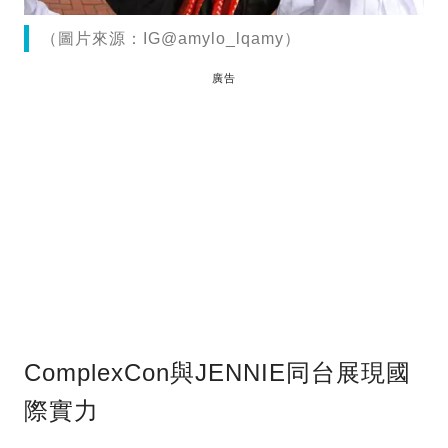
（圖片來源：IG@amylo_lqamy）
廣告
ComplexCon與JENNIE同台展現國
際實力