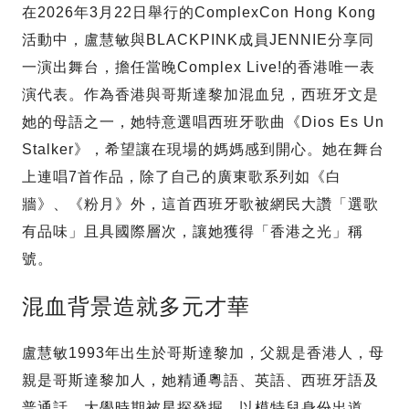
在2026年3月22日舉行的ComplexCon Hong Kong
活動中，盧慧敏與BLACKPINK成員JENNIE分享同
一演出舞台，擔任當晚Complex Live!的香港唯一表
演代表。作為香港與哥斯達黎加混血兒，西班牙文是
她的母語之一，她特意選唱西班牙歌曲《Dios Es Un
Stalker》，希望讓在現場的媽媽感到開心。她在舞台
上連唱7首作品，除了自己的廣東歌系列如《白
牆》、《粉月》外，這首西班牙歌被網民大讚「選歌
有品味」且具國際層次，讓她獲得「香港之光」稱
號。
混血背景造就多元才華
盧慧敏1993年出生於哥斯達黎加，父親是香港人，母
親是哥斯達黎加人，她精通粵語、英語、西班牙語及
普通話。大學時期被星探發掘，以模特兒身份出道，