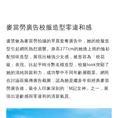
麥當勞廣告校服造型零違和感
盧慧敏為麥當勞拍攝的早晨套餐廣告中，她的校服造
型引起網民熱烈迴響。身高177cm的她換上簡約恤衫
配領呔造型，展現出極強少女感，被形容為「校花
級」表現。比起平時冷艷名模造型，校服look突顯了
她的清純與親和力，成功擊中不同年齡層觀眾。網民
在討論區瘋傳廣告截圖，認為她是繼多年前經典麥當
勞廣告後，最令人印象深刻的「M記女神」之一，展
現出逆齡感與零違和的清新氣質。