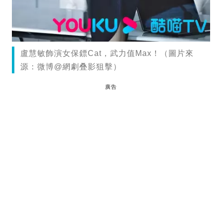
盧慧敏飾演女保鏢Cat，武力值Max！（圖片來
源：微博@網劇叠影狙擊）
廣告