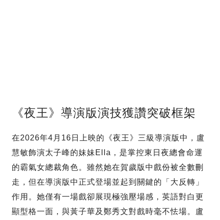
《夜王》導演版演技獲讚突破框架
在2026年4月16日上映的《夜王》三級導演版中，盧
慧敏飾演太子峰的妹妹Ella，是掌控東日夜總會命運
的霸氣女總裁角色。雖然她在賀歲版中戲份被全數刪
走，但在導演版中正式登場並起到關鍵的「大反轉」
作用。她僅有一場戲卻展現極強壓場感，英語對白更
顯型格一面，與黃子華及鄭秀文對戲時毫不怯場。盧