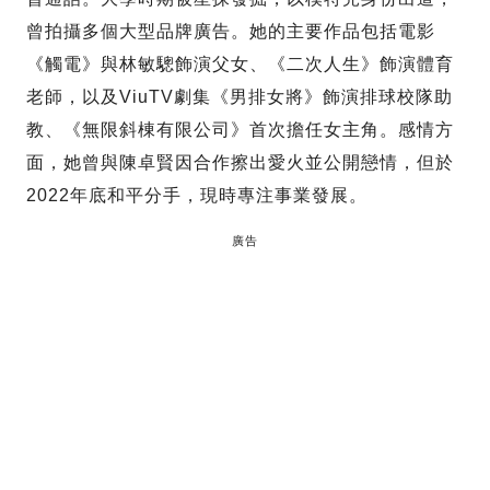
曾拍攝多個大型品牌廣告。她的主要作品包括電影
《觸電》與林敏驄飾演父女、《二次人生》飾演體育
老師，以及ViuTV劇集《男排女將》飾演排球校隊助
教、《無限斜棟有限公司》首次擔任女主角。感情方
面，她曾與陳卓賢因合作擦出愛火並公開戀情，但於
2022年底和平分手，現時專注事業發展。
廣告