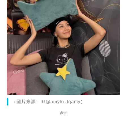
（圖片來源：IG@amylo_lqamy）
廣告