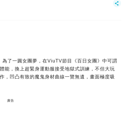
sha）為了一圓女團夢，在ViuTV節目《百日女團》中可謂
體能，換上超緊身運動服接受地獄式訓練，不但大玩
作，凹凸有致的魔鬼身材曲線一覽無遺，畫面極度吸
廣告