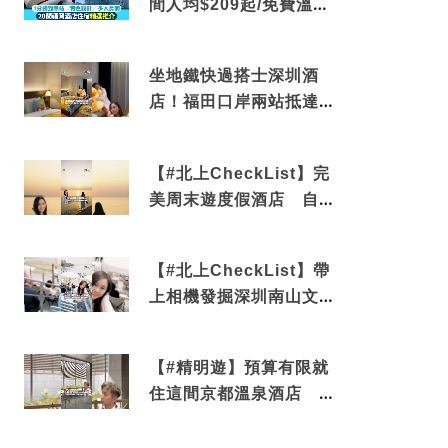
間人均$209起/免費溫泉/
近博多車站
坐地鐵快過搭士深圳酒
店！福田口岸兩站抵達
還有免費烘洗服務
【#北上CheckList】完
美周末遊度假酒店 自帶
電影院 必打卡深圳膠囊
列車
【#北上CheckList】帶
上相機發掘深圳南山文藝
角落 2天1夜住進海景套
房享受私人時光
【#精明遊】預算有限就
住這間京都溫泉酒店 車
站行5分鐘可達 必吃自助
早餐