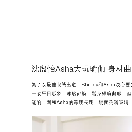
沈殷怡Asha大玩瑜伽 身材
為了以最佳狀態出道，Shirley和Asha
一改平日形象，雖然都換上鬆身得瑜伽服，但玲
滿的上圍和Asha的纖腰長腿，場面夠曬吸睛