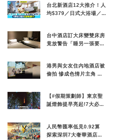
台北新酒店12大推介！人
均$379／日式大浴場／1
分鐘到捷運／米芝蓮推介
台中酒店訂大床變雙床房
竟放警告「睡另一張要加
錢」網民：好孤寒
港男與女友住內地酒店被
偷拍 慘成色情片主角 鏡
頭位置曝光 逾180間酒店
中招
【#假期策劃師】東京聖
誕燈飾提早亮起!7大必去
打卡點 快把路線收藏吧
人民幣匯率低見0.92算
探索深圳7大奢華酒店體