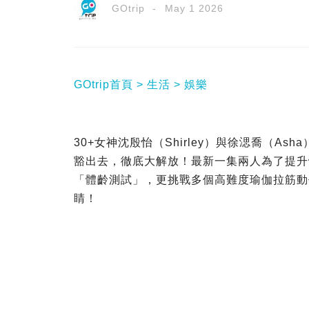
GOtrip
May 1 2026
GOtrip首頁
生活
娛樂
30+女神沈殷怡（Shirley）與徐㴓喬（A
豁出去，徹底大解放！最新一集兩人為了提升
「體齡測試」，更挑戰多個高難度瑜伽拉筋動
睛！