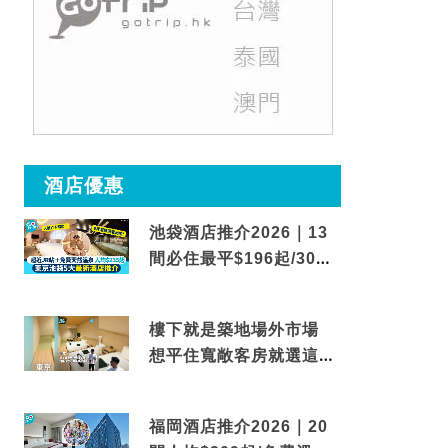
酒店優惠
池袋酒店推介2026｜13
間必住最平$196起/30秒
到車站/免費碳酸溫泉
樓下就是築地場外市場
想平住寬敞客房就選這間
東京酒店
福岡酒店推介2026｜20