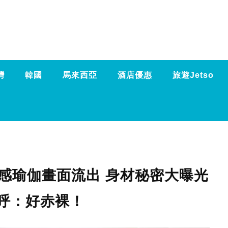
灣
韓國
馬來西亞
酒店優惠
旅遊Jetso
性感瑜伽畫面流出 身材秘密大曝光
呼：好赤裸！