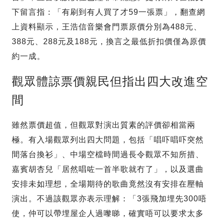
下留言指：「有刷到有人買了才59一張票」，翻查網
上資料顯示，王浩信音樂會門票原價分別為488元、
388元、288元及188元，換言之最低折扣價僅為原價
約一成。
觀眾體諒票價親民但指出四大改進空
間
雖然票價超值，但觀眾對演出質素的評價卻相當兩
極。有入場觀眾列出四大問題，包括「唱吓唱吓突然
間落台換衫」、中場空檔時間過長令觀眾不知所措、
嘉賓胡杏兒「居然唱咗一首半歌就冇了」，以及選曲
安排未如理想，全場期待的歌曲竟然沒有安排在壓軸
演出。不過該觀眾亦表示理解：「3張飛加埋先300唔
使，仲可以帶埋屋企人過嚟睇，確實唔可以要求太多