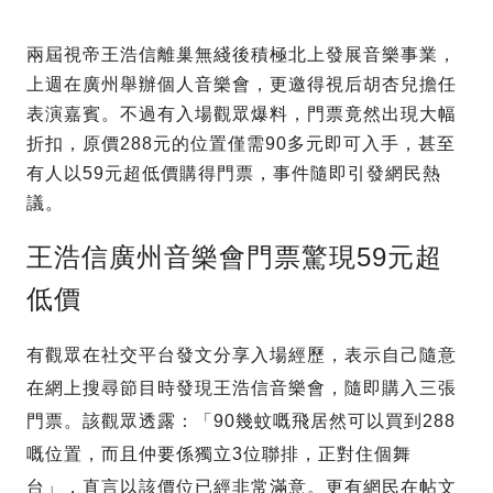
兩屆視帝王浩信離巢無綫後積極北上發展音樂事業，
上週在廣州舉辦個人音樂會，更邀得視后胡杏兒擔任
表演嘉賓。不過有入場觀眾爆料，門票竟然出現大幅
折扣，原價288元的位置僅需90多元即可入手，甚至
有人以59元超低價購得門票，事件隨即引發網民熱
議。
王浩信廣州音樂會門票驚現59元超
低價
有觀眾在社交平台發文分享入場經歷，表示自己隨意
在網上搜尋節目時發現王浩信音樂會，隨即購入三張
門票。該觀眾透露：「90幾蚊嘅飛居然可以買到288
嘅位置，而且仲要係獨立3位聯排，正對住個舞
台」，直言以該價位已經非常滿意。更有網民在帖文