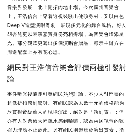
音樂界發展，北上開拓內地市場。今次廣州音樂會
上，王浩信台上穿着透視裝騷出健碩身材，又以白色
Deep V造型演唱粵劇，展現多元化的舞台風格。好友
胡杏兒更以表演嘉賓身份亮相撐場，為音樂會增添星
光。部分觀眾更曬出多個演唱會贈品，顯示主辦方在
周邊配套上亦有花心思。
網民對王浩信音樂會評價兩極引發討
論
事件曝光後隨即引發網民熱烈討論，不少人對門票的
超低折扣感到驚訝。有網民認為以數十元的價格能夠
欣賞視帝級藝人的現場演出，絕對是「執到寶」；但
亦有人對票價大幅跳水感到唏噓，認為兩屆視帝的號
召力理應不止於此。另有網民則聚焦於演出質素，指