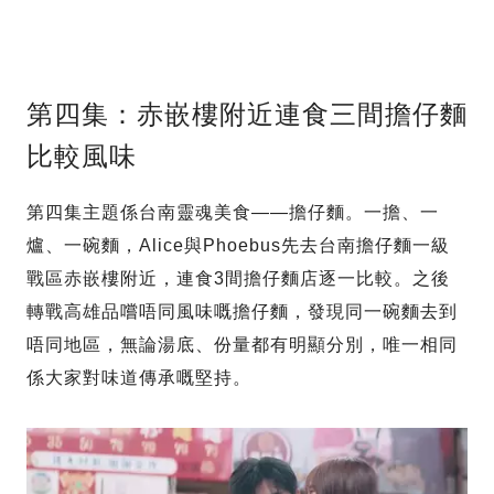
第四集：赤嵌樓附近連食三間擔仔麵
比較風味
第四集主題係台南靈魂美食——擔仔麵。一擔、一
爐、一碗麵，Alice與Phoebus先去台南擔仔麵一級
戰區赤嵌樓附近，連食3間擔仔麵店逐一比較。之後
轉戰高雄品嚐唔同風味嘅擔仔麵，發現同一碗麵去到
唔同地區，無論湯底、份量都有明顯分別，唯一相同
係大家對味道傳承嘅堅持。