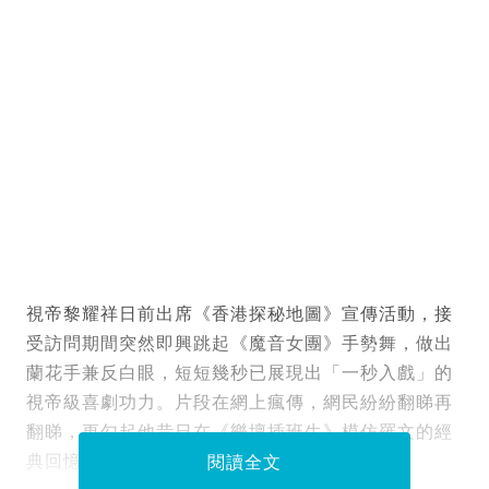
視帝黎耀祥日前出席《香港探秘地圖》宣傳活動，接
受訪問期間突然即興跳起《魔音女團》手勢舞，做出
蘭花手兼反白眼，短短幾秒已展現出「一秒入戲」的
視帝級喜劇功力。片段在網上瘋傳，網民紛紛翻睇再
翻睇，更勾起他昔日在《樂壇插班生》模仿羅文的經
典回憶。
閱讀全文