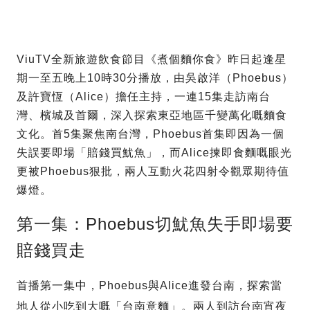
ViuTV全新旅遊飲食節目《煮個麵你食》昨日起逢星
期一至五晚上10時30分播放，由吳啟洋（Phoebus）
及許寶恆（Alice）擔任主持，一連15集走訪南台
灣、檳城及首爾，深入探索東亞地區千變萬化嘅麵食
文化。首5集聚焦南台灣，Phoebus首集即因為一個
失誤要即場「賠錢買魷魚」，而Alice揀即食麵嘅眼光
更被Phoebus狠批，兩人互動火花四射令觀眾期待值
爆燈。
第一集：Phoebus切魷魚失手即場要
賠錢買走
首播第一集中，Phoebus與Alice進發台南，探索當
地人從小吃到大嘅「台南意麵」。兩人到訪台南宵夜