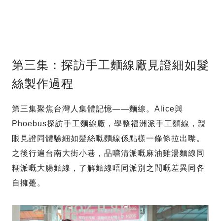
第三集：探訪手工麵線廠見證細如髮
絲製作過程
第三集聚焦台灣人集體記憶——麵線。Alice與
Phoebus探訪手工麵線廠，學整福洲派手工麵線，親
眼見證同體驗細如髮絲嘅麵線係點樣一條條拉出嚟。
之後行遍台南大街小巷，品嚐清派嘅麻油雞湯麵線同
糊派嘅大腸麵線，了解麵線唔同派別之間嘅差異同各
自擁躉。