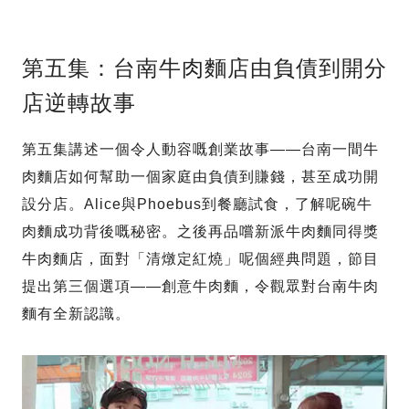
第五集：台南牛肉麵店由負債到開分
店逆轉故事
第五集講述一個令人動容嘅創業故事——台南一間牛
肉麵店如何幫助一個家庭由負債到賺錢，甚至成功開
設分店。Alice與Phoebus到餐廳試食，了解呢碗牛
肉麵成功背後嘅秘密。之後再品嚐新派牛肉麵同得獎
牛肉麵店，面對「清燉定紅燒」呢個經典問題，節目
提出第三個選項——創意牛肉麵，令觀眾對台南牛肉
麵有全新認識。