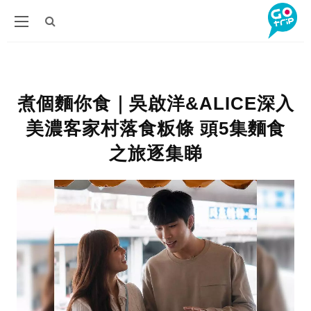
煮個麵你食｜吳啟洋&ALICE深入
美濃客家村落食粄條 頭5集麵食
之旅逐集睇