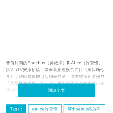
曾傳緋聞的Phoebus（吳啟洋）與Alice（許寶恆）
獲ViuTV安排拍檔主持全新旅遊飲食節目《煮個麵你
食》，昨晚首播即引起網民熱議。原本被預期會變成
「大型尷尬現場」的組合，播出後兩人互動竟然出奇
地自然成熟，甚至被讚默契十足。
閱讀全文
Tags :
alice許寶恆
Phoebus吳啟洋