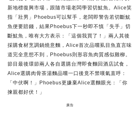
新地標復興市場，跟隨市場老闆學習切魷魚。Alice笑
指「壯男」Phoebus可以幫手，老闆即警告若切斷魷
魚便要賠錢，結果Phoebus下一秒即不慎「失手」切
斷魷魚，唯有大方表示：「這個我買了！」兩人其後
採購食材烹調鍋燒意麵，Alice首次品嚐虱目魚直言味
道完全意想不到，Phoebus則形容魚肉質感似雞柳。
節目最後環節兩人各自選購台灣即食麵回酒店試食，
Alice選購肉骨茶湯麵品嚐一口後竟不禁嘆氣直呼：
「中伏啊！」Phoebus更嫌棄Alice選麵眼光：「你
揀親都好伏！」
廣告