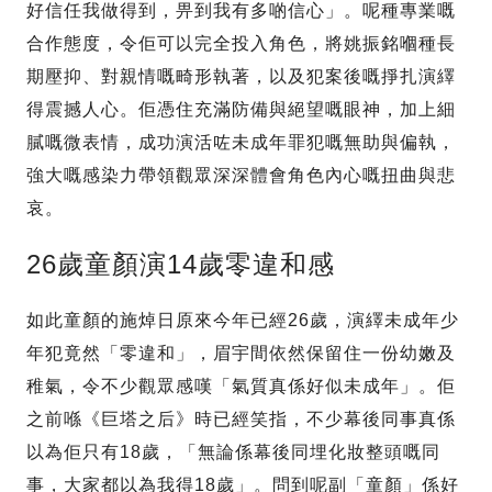
好信任我做得到，畀到我有多啲信心」。呢種專業嘅
合作態度，令佢可以完全投入角色，將姚振銘嗰種長
期壓抑、對親情嘅畸形執著，以及犯案後嘅掙扎演繹
得震撼人心。佢憑住充滿防備與絕望嘅眼神，加上細
膩嘅微表情，成功演活咗未成年罪犯嘅無助與偏執，
強大嘅感染力帶領觀眾深深體會角色內心嘅扭曲與悲
哀。
26歲童顏演14歲零違和感
如此童顏的施焯日原來今年已經26歲，演繹未成年少
年犯竟然「零違和」，眉宇間依然保留住一份幼嫩及
稚氣，令不少觀眾感嘆「氣質真係好似未成年」。佢
之前喺《巨塔之后》時已經笑指，不少幕後同事真係
以為佢只有18歲，「無論係幕後同埋化妝整頭嘅同
事，大家都以為我得18歲」。問到呢副「童顏」係好