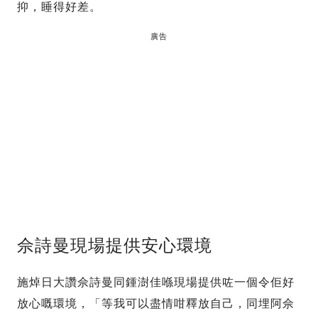
抑，睡得好差。
廣告
佘詩曼現場提供安心環境
施焯日大讚佘詩曼同鍾澍佳喺現場提供咗一個令佢好
放心嘅環境，「等我可以盡情咁釋放自己，同埋阿佘