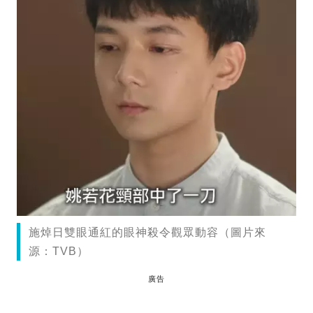
施焯日雙眼通紅的眼神殺令觀眾動容（圖片來
源：TVB）
廣告