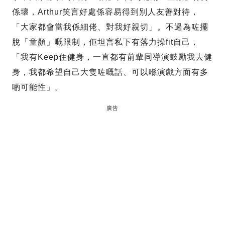
係壞，Arthur笑言好處係容易得到別人友善對待，
「大家都會當我係細佬、對我好親切」。不過為咗擺
脫「童顏」嘅限制，佢坦言私下有落力操fit自己，
「我有Keep住健身，一直都有前輩同導演鼓勵我去健
身，我都希望自己大隻咗嘅話、可以喺演戲方面有多
啲可能性」。
廣告