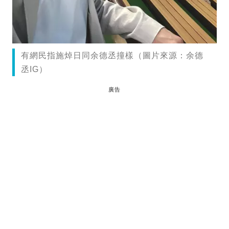
有網民指施焯日同余德丞撞樣（圖片來源：余德
丞IG）
廣告