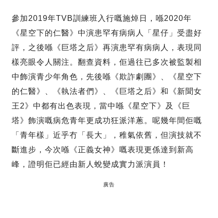
參加2019年TVB訓練班入行嘅施焯日，喺2020年
《星空下的仁醫》中演患罕有病病人「星仔」受盡好
評，之後喺《巨塔之后》再演患罕有病病人，表現同
樣亮眼令人關注。翻查資料，佢過往已多次被監製相
中飾演青少年角色，先後喺《欺詐劇團》、《星空下
的仁醫》、《執法者們》、《巨塔之后》和《新聞女
王2》中都有出色表現，當中喺《星空下》及《巨
塔》飾演嘅病危青年更成功狂派洋蔥。呢幾年間佢嘅
「青年樣」近乎冇「長大」，稚氣依舊，但演技就不
斷進步，今次喺《正義女神》嘅表現更係達到新高
峰，證明佢已經由新人蛻變成實力派演員！
廣告