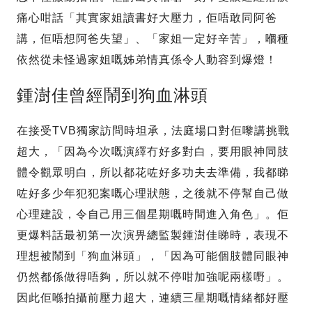
痛心咁話「其實家姐讀書好大壓力，佢唔敢同阿爸
講，佢唔想阿爸失望」、「家姐一定好辛苦」，嗰種
依然從未怪過家姐嘅姊弟情真係令人動容到爆燈！
鍾澍佳曾經鬧到狗血淋頭
在接受TVB獨家訪問時坦承，法庭場口對佢嚟講挑戰
超大，「因為今次嘅演繹冇好多對白，要用眼神同肢
體令觀眾明白，所以都花咗好多功夫去準備，我都睇
咗好多少年犯犯案嘅心理狀態，之後就不停幫自己做
心理建設，令自己用三個星期嘅時間進入角色」。佢
更爆料話最初第一次演畀總監製鍾澍佳睇時，表現不
理想被鬧到「狗血淋頭」，「因為可能個肢體同眼神
仍然都係做得唔夠，所以就不停咁加強呢兩樣嘢」。
因此佢喺拍攝前壓力超大，連續三星期嘅情緒都好壓