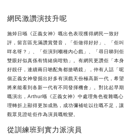
網民激讚演技升呢
施焯日喺《正義女神》嘅出色表現獲得網民一致好
評，留言區充滿讚賞聲音，「佢做得好好」、「佢叫
咩名呀？」、「佢演到嗰種內心戲」、「尋日睇到佢
雙眼好似真係有情緒病咁勁」。有網民更讚佢「本身
好靚仔，連續兩日啲配角都搶晒鏡」，仲有人話「呢
個正義女神發掘出好多有演戲天份極高新一代，希望
將來能看到各新一代有不同發揮機會」。對比起早期
嘅演出，Arthur喺《正義女神》中處理角色複雜嘅心
理轉折上顯得更加成熟，成功彌補咗以往嘅不足，讓
觀眾見證咗佢作為演員嘅蛻變。
從訓練班到實力派演員