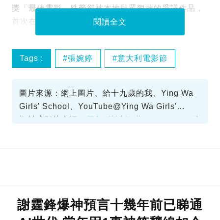
獎「最佳電影」殊榮卻被本地觀眾狠批的爭議作品，
首次在歐洲影展亮相。
閱讀全文
Tags :
張婉婷
意大利電影節
給十九歲的我
金像獎
圖片來源：網上圖片、給十九歲的我、Ying Wa
Girls' School、YouTube@Ying Wa Girls'
School、YouTube@GoldenSceneHK、FB@給
資料或影片來源：
原文刊於新假期
十九歲的我、FB@谷德昭、《給十九歲的我》劇
照、mayinyu@IG、Sarahleewaisze、FB@香
港國際電影節、GoldenSceneHK
謝霆鋒爆神預言十幾年前已睇通