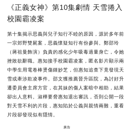
《正義女神》第10集劇情 天雪捲入
校園霸凌案
第十集揭示思義與兒子知行不睦的原因，源於多年前
一宗郊野雙屍案，思義懷疑知行有份參與。鄭邵玲
（蔣祖曼飾演）負責的感化少年吸毒過量身亡，令她
挫敗欲辭職。惠知接手校園霸凌案，匿名影片顯示兩
中學生用電卷棒燙傷鍾妙芝，但惠知追查下竟發現天
雪或牽涉欺凌事件。邵文獲推薦晉升區院，為討好升
遷委員會主席方官，在其妹的傷人案暗中相助，結果
卻出人意料。淑樺要脅惠知退出審訊，否則公開一段
對天雪不利的片段，惠知陷於公義與親情兩難，重看
片段卻發現似有隱情。
廣告