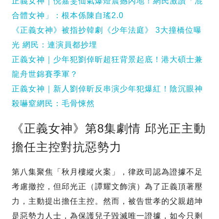
正義女神｜倪嘉雯仙氣爆燈震撼內地！網民激讚「混
合體女神」：根本係陳自瑤2.0
《正義女神》被指抄韓劇《少年法庭》 3大撞橋位曝
光 網民：連演員都抄埋
正義女神｜少年犯劉倬昕超狂背景起底！港大碩士兼
龍舟世錦賽季軍？
正義女神｜新人劉倬昕反串演少年犯爆紅！陰沉眼神
殺嚇窒網民：毛骨悚然
《正義女神》第8集劇情 邱光正主動
擔任主控對抗惡勢力
第八集聚焦「秋月樓縱火案」，律政司認為證據不足
考慮撤控，但邱光正（譚耀文飾演）為了正義頂著壓
力，主動提出擔任主控。然而，被告世孝的父親趙坤
是惡勢力人士，為保護兒子毀滅唯一證據，如今只剩