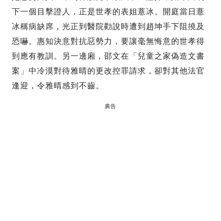
下一個目擊證人，正是世孝的表姐薏冰。開庭當日薏
冰稱病缺席，光正到醫院勸說時遭到趙坤手下阻撓及
恐嚇。惠知決意對抗惡勢力，要讓毫無悔意的世孝得
到應有教訓。另一邊廂，邵文在「兒童之家偽造文書
案」中冷漠對待雅晴的更改控罪請求，卻對其他法官
逢迎，令雅晴感到不齒。
廣告