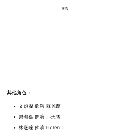
廣告
其他角色：
文頌嫻 飾演 蘇麗慈
樂珈嘉 飾演 邱天雪
林熹曈 飾演 Helen Li