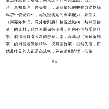
論法律意見，展現了兩人之間的專業互動。與此同
時，惠知審理「碰瓷案」，憑藉敏銳的觀察力從蛛絲
馬跡中發現真相，再次證明她的專業能力。鄭邵文
（周嘉洛飾演）意外看到惠知檢視冼勵梅（黎燕珊飾
演）的資料，雖然表面保持冷漠，但內心仍然受到打
擊。劇情同時引入新的懸疑元素，高成彬（劉倬昕飾
演）的補習老師黎綺琳（倪嘉雯飾演）突然失蹤，而
她最後見的人正是高成彬，為後續劇情埋下伏筆。
廣告