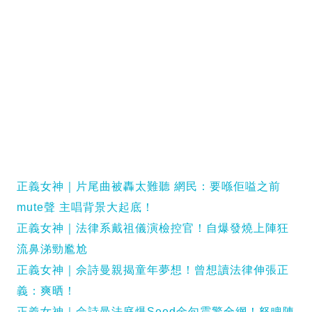
正義女神｜片尾曲被轟太難聽 網民：要喺佢嗌之前
mute聲 主唱背景大起底！
正義女神｜法律系戴祖儀演檢控官！自爆發燒上陣狂
流鼻涕勁尷尬
正義女神｜佘詩曼親揭童年夢想！曾想讀法律伸張正
義：爽晒！
正義女神｜佘詩曼法庭爆Seed金句震驚全網！怒睥陳