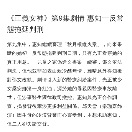
《正義女神》第9集劇情 惠知一反常
態拖延判刑
第九集中，惠知繼續審理「秋月樓縱火案」，向來果
斷的她卻一反常態拖延判刑日期，只有光正看穿她的
真正用意。「兒童之家偽造文書案」續審，邵文依法
判決，但他並非如表面般冷酷無情，雅晴意外得知後
對邵文改觀。劇情引入新的醫療糾紛案件，光正被少
女梁安娜潑一身紅油，源於她的母親因醫療事故離
世，但涉事醫生獲律政司撤控。惠知與光正合作調
查，揭發背後牽涉更多利益關係。邱天雪（樂珈嘉飾
演）因生母的冷漠背棄而心靈受創，本想求助惠知，
但二人卻失諸交臂。