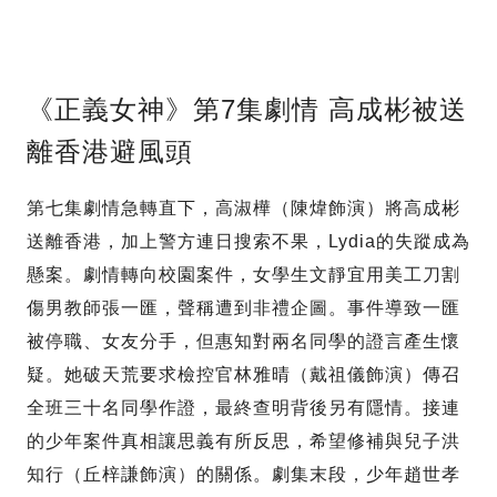
《正義女神》第7集劇情 高成彬被送
離香港避風頭
第七集劇情急轉直下，高淑樺（陳煒飾演）將高成彬
送離香港，加上警方連日搜索不果，Lydia的失蹤成為
懸案。劇情轉向校園案件，女學生文靜宜用美工刀割
傷男教師張一匯，聲稱遭到非禮企圖。事件導致一匯
被停職、女友分手，但惠知對兩名同學的證言產生懷
疑。她破天荒要求檢控官林雅晴（戴祖儀飾演）傳召
全班三十名同學作證，最終查明背後另有隱情。接連
的少年案件真相讓思義有所反思，希望修補與兒子洪
知行（丘梓謙飾演）的關係。劇集末段，少年趙世孝