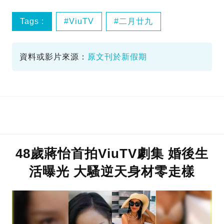
Tags :
ViuTV
二月廿九
哪一天我們會紅
岑珈其
資料或影片來源：
原文刊於新假期
48歲蔣怡首拍ViuTV劇集 婚後生
活曝光 大騷逆天身材零走樣