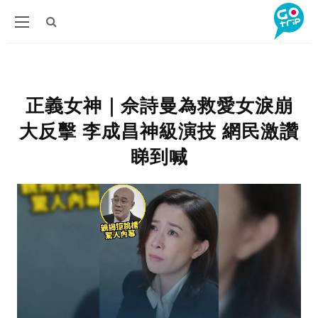
正義女神｜佘詩曼為救愛女淚崩
大反擊 李成昌神級演技 網民激讚
睇到喊