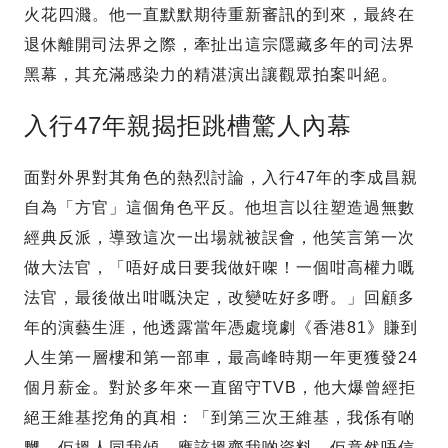
火花四濺。他一直默默期待重新審訊的到來，最終在
退休離開司法界之際，牽扯出這宗隱藏多年的司法界
黑幕，其充滿感染力的精湛演出讓觀眾拍案叫絕。
入行47年親揭拒跳槽驚人內幕
面對外界對其角色的熱烈討論，入行47年的李成昌親
自為「方官」這個角色平反。他坦言以往塑造過無數
經典反派，導致這次一出場就被誤會，他笑言第一次
做大法官，「唔好成日要我做奸㗎！一個咁高權力嘅
法官，最後做出咁嘅決定，改變咗好多嘢。」回顧多
年的演藝生涯，他透露當年憑處境劇《香港81》賺到
人生第一層樓和第一部車，最高峰時期一年更獲發24
個月薪金。對於多年來一直留守TVB，他大爆曾經拒
絕王維基挖角的真相：「到第三次王維基，我係有啲
嬲，佢搵人同我傾，應該搵齊我啲資料，佢竟然唔信