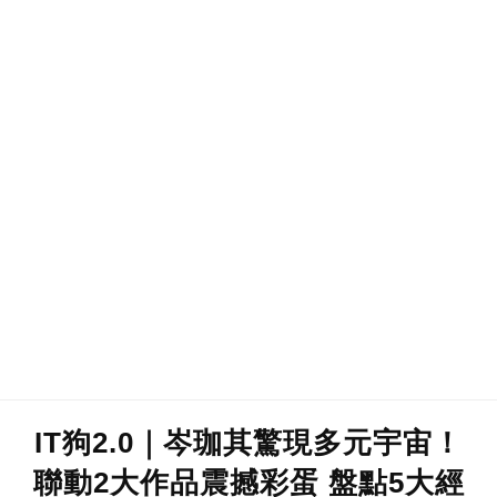
IT狗2.0｜岑珈其驚現多元宇宙！
聯動2大作品震撼彩蛋 盤點5大經