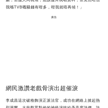
我喺TVB嘅騷錢有咁多，咁我就唔再傾！」
廣告
網民激讚老戲骨演出超催淚
李成昌這次破格飾演正派法官，成功在網絡上掀起熱
烈迴響，大批觀眾對他的神級演技給予高度評價。許