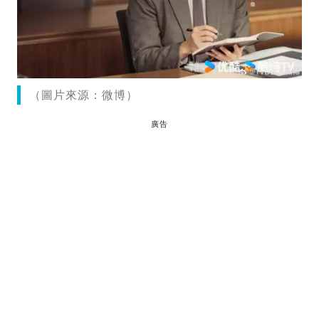
（圖片來源：微博）
廣告