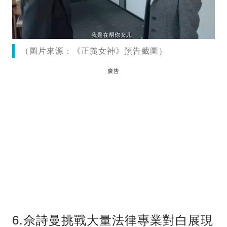
（圖片來源：《正義女神》預告截圖）
廣告
6.佘詩曼挑戰大量法律專業對白展現