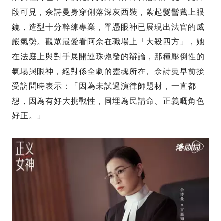
段可見，佘詩曼身穿俐落深灰西裝，紮起髮髻戴上眼
鏡，造型十分幹練專業，單憑眼神已展現出法官的威
嚴氣勢。觀眾最愛看阿佘在職場上「大殺四方」，她
在法庭上與對手展開連珠炮發的辯論，那種壓倒性的
氣場與眼神，絕對係全劇的靈魂所在。佘詩曼早前接
受訪問時表示：「因為未試過演律師題材，一直都
想，因為有好大挑戰性，同埋為民請命、正義嘅角色
好正。」