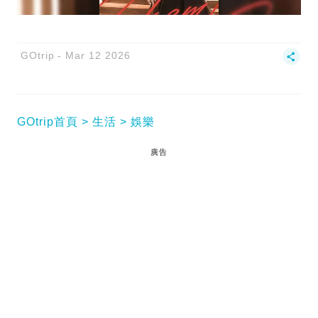
GOtrip
Mar 12 2026
GOtrip首頁
生活
娛樂
廣告