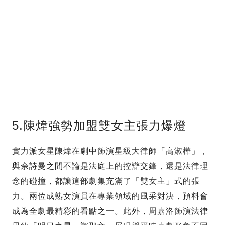
5.陳煒強勢加盟雙女主張力爆燈
實力派女星陳煒在劇中飾演星級大律師「高淑樺」，
與佘詩曼之間不論是法庭上的控辯交鋒，還是法律理
念的碰撞，都讓這部劇集充滿了「雙女主」式的張
力。兩位成熟女演員在專業領域的風采對決，預料會
成為全劇最精彩的看點之一。此外，周嘉洛飾演法律