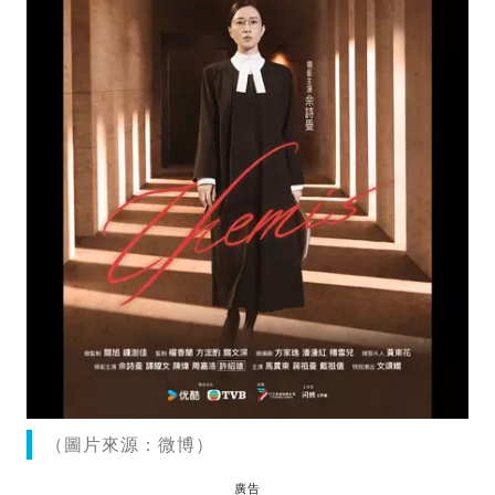
（圖片來源：微博）
廣告