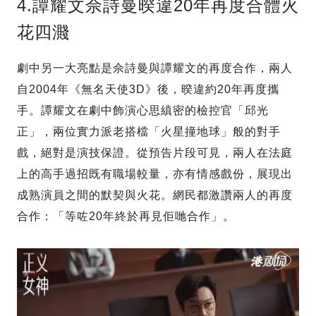
4.譚耀文佘詩曼暌違20年再度合體火
花四濺
劇中另一大亮點是佘詩曼與譚耀文的再度合作，兩人
自2004年《無名天使3D》後，暌違約20年再度攜
手。譚耀文在劇中飾演心思縝密的檢控官「邱光
正」，兩位實力派老搭檔「火星撞地球」般的對手
戲，絕對是演技保證。從預告片段可見，兩人在法庭
上的高手過招既有職場較量，亦有情感戲份，展現出
成熟演員之間的默契與火花。網民都激讚兩人的再度
合作：「等咗20年終於再見佢哋合作」。