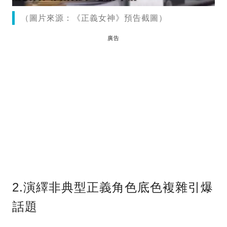
（圖片來源：《正義女神》預告截圖）
廣告
2.演繹非典型正義角色底色複雜引爆
話題