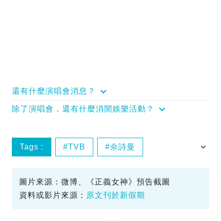
還有什麼演唱會消息？
除了演唱會，還有什麼消閒娛樂活動？
Tags :
TVB
佘詩曼
正義女神
許紹雄
圖片來源：微博、《正義女神》預告截圖
資料或影片來源：
原文刊於新假期