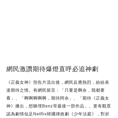
網民激讚期待爆燈直呼必追神劇
《正義女神》預告片流出後，網民反應熱烈，紛紛表
達期待之情。有網民留言：「只要是啊佘，我都要
看」、「啊啊啊啊啊，期待阿佘」、「期待《正義女
神》播出，想睇埋Benz哥最後一部作品」。更有觀眾
認為劇情似足Netflix韓國律政劇《少年法庭》，對於