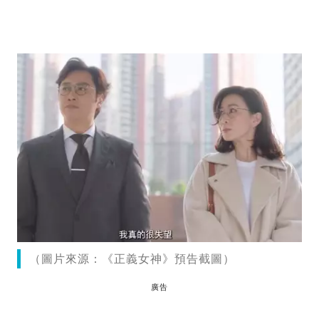
（圖片來源：《正義女神》預告截圖）
廣告