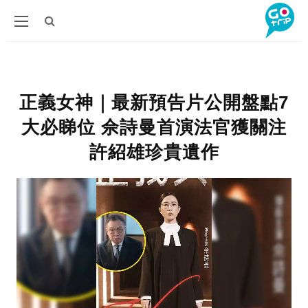
正義女神｜最新預告片公開盤點7
大必睇位 佘詩曼首演法官獲關注
許紹雄珍貴遺作