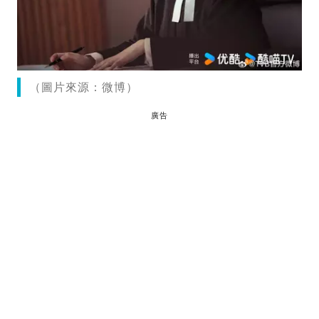
（圖片來源：微博）
廣告