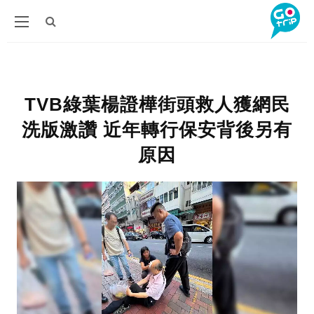
TVB綠葉楊證樺街頭救人獲網民
洗版激讚 近年轉行保安背後另有
原因