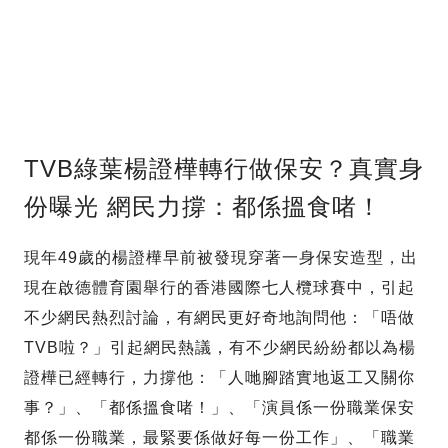
TVB綠葉楊證樺轉行做保安？真實身
份曝光 網民力撐：都係搵食啫！
現年49歲的楊證樺早前被發現穿著一身保安造型，出
現在啟德體育園舉行的香港國際七人欖球賽中，引起
不少網民熱烈討論，有網民更好奇地詢問他：「唔做
TVB啦？」引起網民熱議，有不少網民紛紛都以為楊
證樺已經轉行，力撐他：「人哋腳踏實地返工又關你
事？」、「都係搵食啫！」、「演員係一份職業保安
都係一份職業，最緊要係做好每一份工作」、「職業