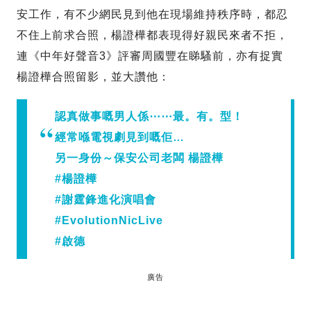
安工作，有不少網民見到他在現場維持秩序時，都忍
不住上前求合照，楊證樺都表現得好親民來者不拒，
連《中年好聲音3》評審周國豐在睇騷前，亦有捉實
楊證樺合照留影，並大讚他：
認真做事嘅男人係⋯⋯最。有。型！
經常喺電視劇見到嘅佢…
另一身份～保安公司老闆 楊證樺
#楊證樺
#謝霆鋒進化演唱會
#EvolutionNicLive
#啟德
廣告