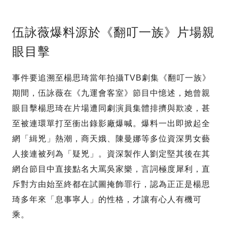
伍詠薇爆料源於《翻叮一族》片場親
眼目擊
事件要追溯至楊思琦當年拍攝TVB劇集《翻叮一族》
期間，伍詠薇在《九運會客室》節目中憶述，她曾親
眼目擊楊思琦在片場遭同劇演員集體排擠與欺凌，甚
至被連環單打至衝出錄影廠爆喊。爆料一出即掀起全
網「緝兇」熱潮，商天娥、陳曼娜等多位資深男女藝
人接連被列為「疑兇」。資深製作人劉定堅其後在其
網台節目中直接點名大罵吳家樂，言詞極度犀利，直
斥對方由始至終都在試圖掩飾罪行，認為正正是楊思
琦多年來「息事寧人」的性格，才讓有心人有機可
乘。