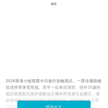
廣告
2026香港小姐競選今日進行首輪面試，一眾佳麗陸續
抵達將軍澳電視城。其中一位來自深圳、現年25歲的
面試者溫思兒因外形酷似古佩玲而迅速引起關注，更
被發現她在抖音坐擁近200萬粉絲，社交平台上大量
水著照片令網民為之瘋狂。
閱讀全文