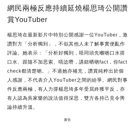
網民兩極反應持續延燒楊思琦公開讚
賞YouTuber
楊思琦在最新影片中特別公開感謝一位YouTuber，激
讚對方「分析獨到」，不似其他人未了解事實便亂作
評論。她表示：「分析好獨到，唔同頭先嗰啲口水搭
口水、跟隨不加思索、唔諗嘢，講錯晒啲fact，你fact
check都清楚啲。」不過她亦補充，讚賞純粹出於個
人感謝，不代表介入YouTuber之間的紛爭。網民對事
件反應兩極，有人力撐楊思琦多年受屈終獲平反，亦
有人認為吳家樂的說法值得深思，雙方各持己見令輿
論持續升溫。
廣告