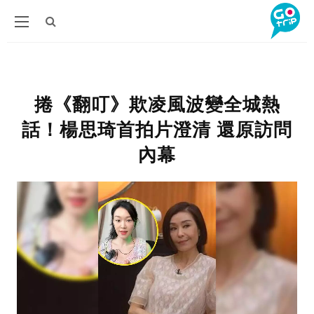
捲《翻叮》欺凌風波變全城熱
話！楊思琦首拍片澄清 還原訪問
內幕