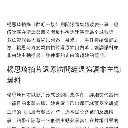
楊思琦拍攝《翻叮一族》期間慘遭集體欺凌一事，經
伍詠薇在清談節目公開爆料後迅速演變為全城熱話，
多位資深藝人被網民列為「疑兇」。事件持續發酵之
際，楊思琦終於親自拍片還原節目內幕，強調爆料並
非由她主動提起，整件事的走向遠超她的預期。
楊思琦拍片還原訪問經過強調非主動
爆料
楊思琦日前以影片形式公開回應事件，詳細交代當日
上節目的來龍去脈。她透露自己出席伍詠薇及李凱賢
主持的《九運會客室》時，原本擔心會被問及感情
事，結果伍詠薇一坐低便主動分享當年在片場目擊的