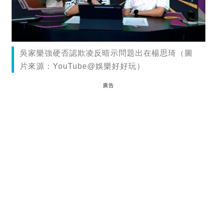
吳家樂強硬否認欺凌反暗示問題出在楊思琦（圖
片來源：YouTube@娛樂好好玩）
廣告