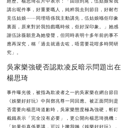
經歷。楊思琦在片中表示：「由頭到尾，伍姑娘幫我
講出呢件事，好重要嘅人，純粹我去到節目，好耐冇
見伍姑娘⋯⋯同埋唔係我主動講先，伍姑娘喺佢印象
裏面，原來對於我拍戲嘅時候，佢好深印象。」她感
謝伍詠薇願意為她發聲，但同時表明十多年前的事不
應再深究，稱「過去就過去咗，唔需要花咁多時間研
究」。
吳家樂強硬否認欺凌反暗示問題出在
楊思琦
事件曝光後，被指為欺凌者之一的吳家樂在網台節目
《娛樂好好玩》中與鄧兆尊一同回應。被正面問到是
否需要向楊思琦道歉時，吳家樂態度極為強硬，斬釘
截鐵表示「完全沒有必要」，更公開向楊思琦挑機：
「如果佢真係要講，可以上嚟我哋《娛樂好好玩》，