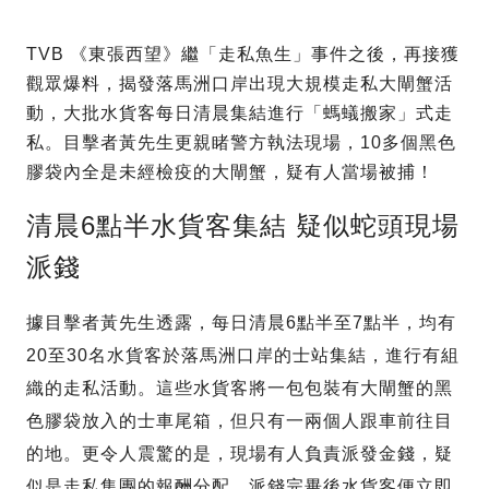
TVB 《東張西望》繼「走私魚生」事件之後，再接獲
觀眾爆料，揭發落馬洲口岸出現大規模走私大閘蟹活
動，大批水貨客每日清晨集結進行「螞蟻搬家」式走
私。目擊者黃先生更親睹警方執法現場，10多個黑色
膠袋內全是未經檢疫的大閘蟹，疑有人當場被捕！
清晨6點半水貨客集結 疑似蛇頭現場
派錢
據目擊者黃先生透露，每日清晨6點半至7點半，均有
20至30名水貨客於落馬洲口岸的士站集結，進行有組
織的走私活動。這些水貨客將一包包裝有大閘蟹的黑
色膠袋放入的士車尾箱，但只有一兩個人跟車前往目
的地。更令人震驚的是，現場有人負責派發金錢，疑
似是走私集團的報酬分配，派錢完畢後水貨客便立即