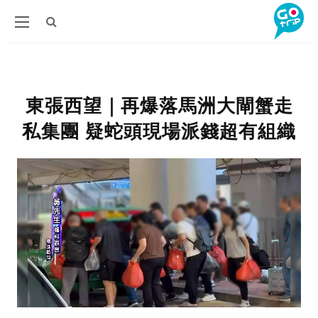
東張西望｜再爆落馬洲大閘蟹走
私集團 疑蛇頭現場派錢超有組織