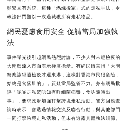
頻繁且有系統。這種「螞蟻搬家」式的走私手法，令
執法部門難以一次過截獲所有走私物品。
網民憂慮食用安全 促請當局加強執
法
事件曝光後引起網民熱烈討論，不少人對未經檢疫的
大閘蟹流入市面表示極度擔憂。有網民留言指「大閘
蟹應該經過檢疫才運來港，這樣對香港市民很危險，
始終是食落肚的」，質疑當局監管不力。亦有網民批
評「呢啲走私蟹唔知有咩細菌病毒，食咗隨時出
事」，要求政府加強打擊跨境走私活動。警方回應查
詢時表示，會透過情報交流及聯合行動，與其他部門
一同打擊跨境走私活動，但未有透露具體執法細節。