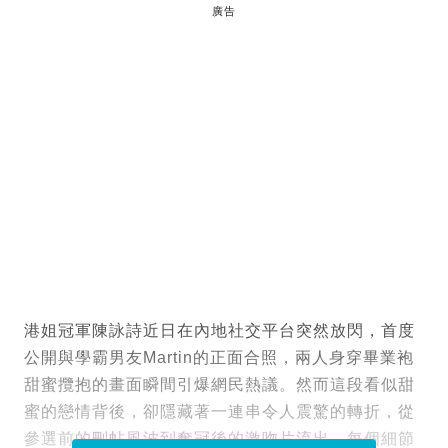
廣告
港姐冠軍陳詠詩近日在內地社交平台突然放閃，首度
公開與學霸男友Martin的正面合照，兩人身穿畢業袍
甜蜜攬抱的畫面瞬間引爆網民熱議。然而這段看似甜
蜜的戀情背後，卻隱藏著一連串令人震驚的轉折，從
參選前的刪帖風波到奪冠後的激吻片流出，每個細節