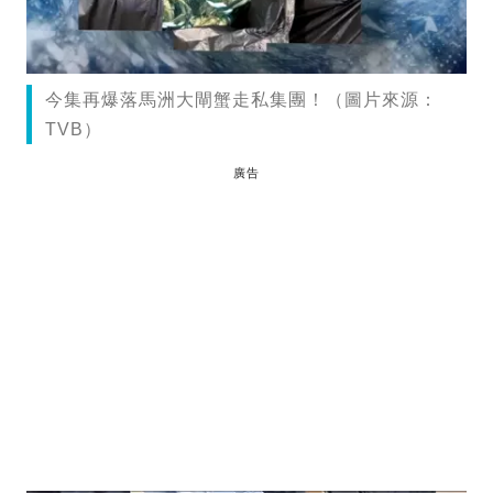
今集再爆落馬洲大閘蟹走私集團！（圖片來源：
TVB）
廣告