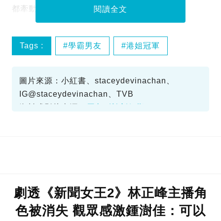
都牽動著公眾神經。
閱讀全文
Tags :
學霸男友
港姐冠軍
陳詠詩
圖片來源：小紅書、staceydevinachan、
IG@staceydevinachan、TVB
資料或影片來源：
原文刊於新假期
劇透《新聞女王2》林正峰主播角
色被消失 觀眾感激鍾澍佳：可以